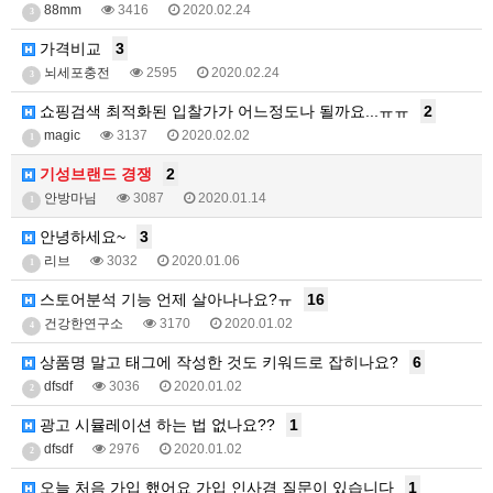
88mm
3416
2020.02.24
3
가격비교
3
뇌세포충전
2595
2020.02.24
3
쇼핑검색 최적화된 입찰가가 어느정도나 될까요...ㅠㅠ
2
magic
3137
2020.02.02
1
기성브랜드 경쟁
2
안방마님
3087
2020.01.14
1
안녕하세요~
3
리브
3032
2020.01.06
1
스토어분석 기능 언제 살아나나요?ㅠ
16
건강한연구소
3170
2020.01.02
4
상품명 말고 태그에 작성한 것도 키워드로 잡히나요?
6
dfsdf
3036
2020.01.02
2
광고 시뮬레이션 하는 법 없나요??
1
dfsdf
2976
2020.01.02
2
오늘 처음 가입 했어요 가입 인사겸 질문이 있습니다
1