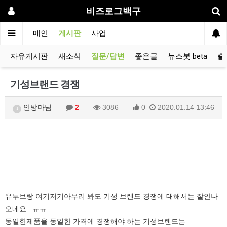
비즈로그백구
메인
게시판
사업
자유게시판
새소식
질문/답변
좋은글
뉴스봇 beta
출
기성브랜드 경쟁
안방마님
2
3086
0
2020.01.14 13:46
1
유투브랑 여기저기아무리 봐도 기성 브랜드 경쟁에 대해서는 잘안나
오네요...ㅠㅠ
동일한제품을 동일한 가격에 경쟁해야 하는 기성브랜드는