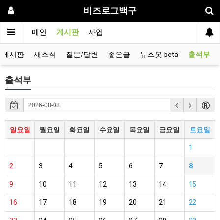
비즈로그백구
메인
게시판
사업
유게시판
새소식
질문/답변
좋은글
뉴스봇 beta
출석부
출석부
일요일
월요일
화요일
수요일
목요일
금요일
토요일
1
2
3
4
5
6
7
8
9
10
11
12
13
14
15
16
17
18
19
20
21
22