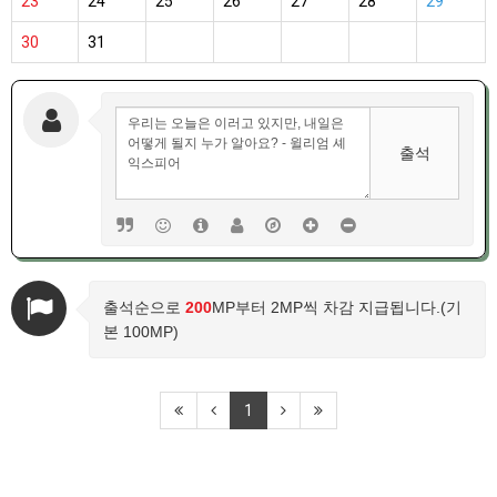
23
24
25
26
27
28
29
30
31
출석
출석순으로
200
MP부터 2MP씩 차감 지급됩니다.(기
본 100MP)
1