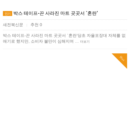
박스 테이프-끈 사라진 마트 곳곳서 `혼란‘
인기
새전북신문
추천 0
|
박스 테이프-끈 사라진 마트 곳곳서 `혼란‘당초 자율포장대 자체를 없
애기로 했지만, 소비자 불만이 심해지며 …
더보기
Hot