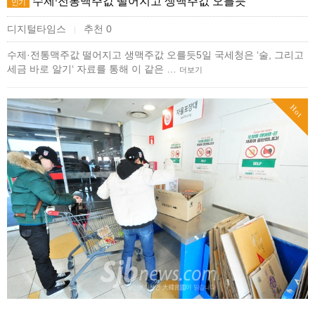
수제·전통맥주값 떨어지고 생맥주값 오를듯
인기
디지털타임스
추천 0
|
수제·전통맥주값 떨어지고 생맥주값 오를듯5일 국세청은 ‘술, 그리고
세금 바로 알기‘ 자료를 통해 이 같은 …
더보기
Hot