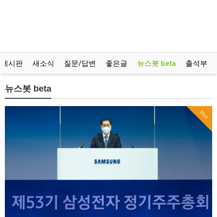
유게시판
새소식
질문/답변
좋은글
뉴스봇 beta
출석부
뉴스봇 beta
Hot