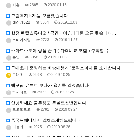
서촌
2685
2020.01.15
1
그림액자 b2b몰 오픈했습니다.
갤러리B2B
3054
2019.12.03
1
합정 렌탈스튜디오 / 공간대여 / 파티룸 오픈 했습니다…
크레이지랩
2723
2019.11.27
1
스마트스토어 상품 순위 ( 가격비교 포함 ) 추적할 수…
훈남
3058
2019.11.08
2
구대초가 운영하는 배송대행지 '로직스피지'를 소개합니다…
구대초
2968
2019.10.25
23
백구님 유튜브 보다가 용기를 얻었습니다.
하시티브
2909
2019.09.26
2
안녕하세요 물류창고 무볼트선반입니다.
오오오모오
2781
2019.09.24
1
중국위해배재지 업체소개해드립니다
러블리
2925
2019.08.26
2