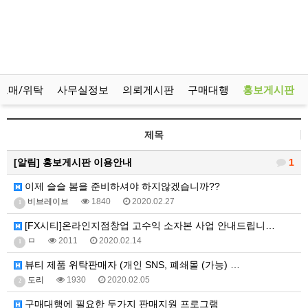
도매/위탁
사무실정보
의뢰게시판
구매대행
홍보게시판
제목
[알림]
홍보게시판 이용안내
1
이제 슬슬 봄을 준비하셔야 하지않겠습니까??
비브레이브
1840
2020.02.27
1
[FX시티]온라인지점창업 고수익 소자본 사업 안내드립니…
ㅁ
2011
2020.02.14
1
뷰티 제품 위탁판매자 (개인 SNS, 폐쇄몰 (가능) …
도리
1930
2020.02.05
2
구매대행에 필요한 두가지 판매지원 프로그램