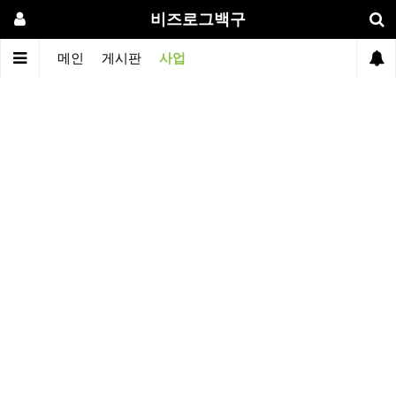
비즈로그백구
메인
게시판
사업