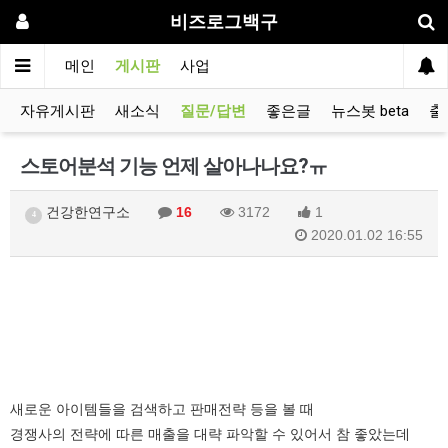
비즈로그백구
메인
게시판
사업
자유게시판
새소식
질문/답변
좋은글
뉴스봇 beta
출
스토어분석 기능 언제 살아나나요?ㅠ
건강한연구소
16
3172
1
4
2020.01.02 16:55
새로운 아이템들을 검색하고 판매전략 등을 볼 때
경쟁사의 전략에 따른 매출을 대략 파악할 수 있어서 참 좋았는데