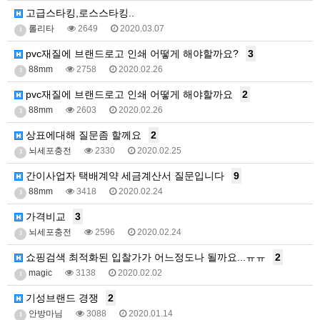
고급스타킹,로스스타킹..
롤리타
2649
2020.03.07
1
pvc재질에 브랜드로고 인쇄 어떻게 해야할까요?
3
88mm
2758
2020.02.26
3
pvc재질에 브랜드로고 인쇄 어떻게 해야할까요
2
88mm
2603
2020.02.26
3
상표에대해 질문좀 할께요
2
뇌세포충전
2330
2020.02.25
3
간이사업자 택배계약 세금계산서 질문입니다
9
88mm
3418
2020.02.24
3
가격비교
3
뇌세포충전
2596
2020.02.24
3
쇼핑검색 최적화된 입찰가가 어느정도나 될까요...ㅠㅠ
2
magic
3138
2020.02.02
1
기성브랜드 경쟁
2
안방마님
3088
2020.01.14
1