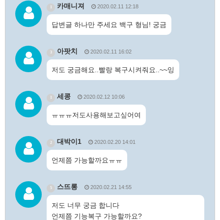
카매니져
2020.02.11 12:18
1
답변글 하나만 주세요 백구 형님! 궁금
아팟치
2020.02.11 16:02
3
저도 궁금해요..빨랑 복구시켜줘요..~~잉
세콩
2020.02.12 10:06
1
ㅠㅠㅠ저도사용해보고싶어여
대박이1
2020.02.20 14:01
2
언제쯤 가능할까요ㅠㅠ
스뜨롱
2020.02.21 14:55
5
저도 너무 궁금 합니다
언제쯤 기능복구 가능할까요?