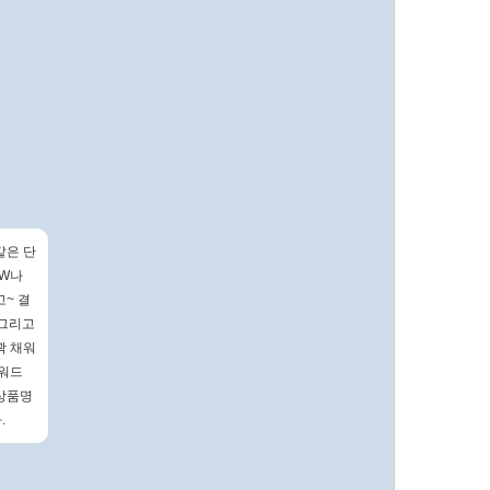
같은 단
EW나
~ 결
 그리고
꽉 채워
키워드
상품명
.