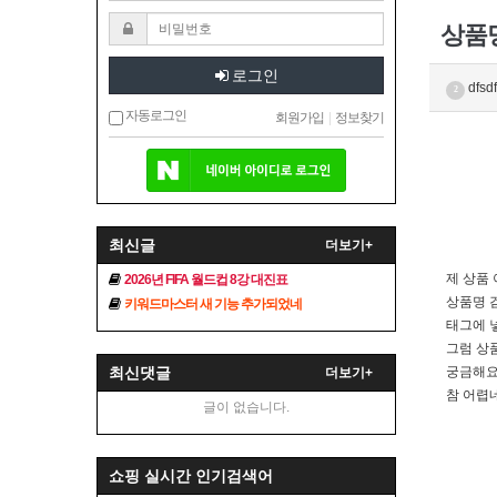
상품명
로그인
dfsdf
2
자동로그인
회원가입
|
정보찾기
최신글
더보기+
제 상품
2026년 FIFA 월드컵 8강 대진표
상품명 
키워드마스터 새 기능 추가되었네
태그에 
그럼 상
최신댓글
궁금해
더보기+
참 어렵
글이 없습니다.
쇼핑 실시간 인기검색어