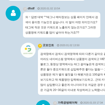
dfsdf
2020.01.02 10:54
2
와 ~ 답변 대박 ^^태그나 메타정보는 상품 페이지 안에서 검
색이 용이한 기능인것 같습니다. 이 말이 어떤 의미인가요?
태그에 적은 것은 키워드로 노출되지 않는건가요? 그러면
상품명에 키워드를 많이 넣어야 하는거죠??
굿포인트
2020.01.02 13:50
23
검색창에서 검색시 검색영역에 따라 다른거 같아요 
어라도 네이버쇼핑 영역에서 상품명이 검색되고 VI
블로그, 동영상 영역에서는 태그 걸어놓은게 검색되고
론은 둘다 중요키워드로 삽입해주면 좋다는 말씀~~
상품명은 제가 별의 별짓을 다 해봤거든요 100글자 
보기도하고 딱 제품명만 입력해보기도하고.. 근데 
많이 삽입했다고 좋은게 아니더라구요 저같은 경우 
은 가급적 20~30글자 이내로 작성하려고 노력합니다
가죽공방레더락
2020.01.03 17:34
2