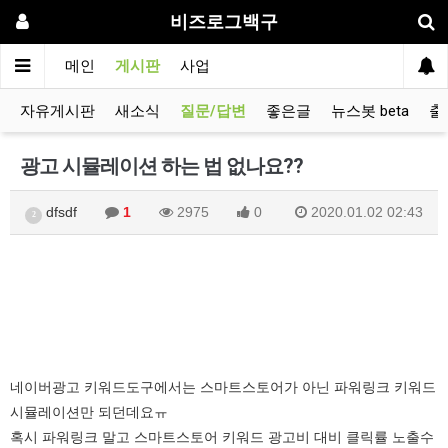
비즈로그백구
메인
게시판
사업
자유게시판
새소식
질문/답변
좋은글
뉴스봇 beta
출
광고 시뮬레이션 하는 법 없나요??
dfsdf
1
2975
0
2020.01.02 02:43
2
네이버광고 키워드도구에서는 스마트스토어가 아닌 파워링크 키워드
시뮬레이션만 되던데요ㅠ
혹시 파워링크 말고 스마트스토어 키워드 광고비 대비 클릭률 노출수