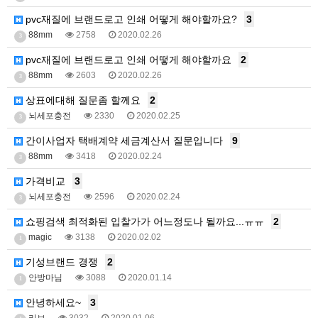
pvc재질에 브랜드로고 인쇄 어떻게 해야할까요?
3
88mm
2758
2020.02.26
3
pvc재질에 브랜드로고 인쇄 어떻게 해야할까요
2
88mm
2603
2020.02.26
3
상표에대해 질문좀 할께요
2
뇌세포충전
2330
2020.02.25
3
간이사업자 택배계약 세금계산서 질문입니다
9
88mm
3418
2020.02.24
3
가격비교
3
뇌세포충전
2596
2020.02.24
3
쇼핑검색 최적화된 입찰가가 어느정도나 될까요...ㅠㅠ
2
magic
3138
2020.02.02
1
기성브랜드 경쟁
2
안방마님
3088
2020.01.14
1
안녕하세요~
3