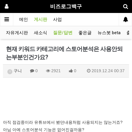
비즈로그백구
메인
게시판
사업
자유게시판
새소식
질문/답변
좋은글
뉴스봇 beta
출
현재 키워드 카테고리에 스토어분석은 사용안되
는부분인건가요?
구니
0
2921
0
2019.12.24 00:37
1
아직 점검중이라 유튜브에서 봤던내용처럼 사용되지는 않는거죠?
아님 아예 스토어분석 기능은 없어진걸까용?