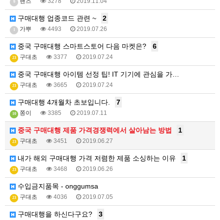
핸즈
3278
2019.11.04
9
구매대행 업종코드 관련 ~
2
가뿌
4493
2019.07.26
1
중국 구매대행 스마트스토어 다음 마켓은?
6
구대초
3377
2019.07.24
23
중국 구매대행 아이템 선정 팁! IT 기기에 관심을 가…
구대초
3665
2019.07.24
23
구매대행 4개월차 초보입니다.
7
쫑이
3385
2019.07.11
10
중국 구매대행 제품 가격경쟁력에서 살아남는 방법
1
구대초
3451
2019.06.27
23
내가 해외 구매대행 가격 저렴한 제품 소싱하는 이유
1
구대초
3468
2019.06.26
23
수입금지품목 - onggumsa
구대초
4036
2019.07.05
23
구매대행을 하신다구요?
3