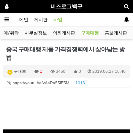
비즈로그백구
메인
게시판
사업
도매/위탁
사무실정보
의뢰게시판
구매대행
홍보게시판
중국 구매대행 제품 가격경쟁력에서 살아남는 방
법
구대초
1
3450
0
2019.06.27 18:40
23
https://youtu.be/vAaRa55lE5M
+ 1013