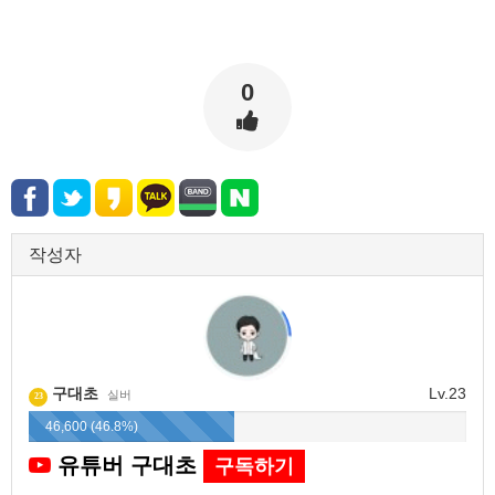
0
작성자
구대초
Lv.23
실버
23
46,600 (46.8%)
유튜버 구대초
구독하기