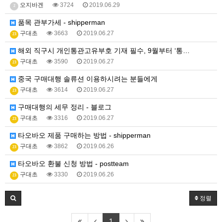
오지바겐
3724
2019.06.29
2
품목 관부가세 - shipperman
구대초
3663
2019.06.27
23
해외 직구시 개인통관고유부호 기재 필수, 9월부터 ‘통…
구대초
3590
2019.06.27
23
중국 구매대행 솔류션 이용하시려는 분들에게
구대초
3614
2019.06.27
23
구매대행의 세무 정리 - 블로그
구대초
3316
2019.06.27
23
타오바오 제품 구매하는 방법 - shipperman
구대초
3862
2019.06.26
23
타오바오 환불 신청 방법 - postteam
구대초
3330
2019.06.26
23
정렬
1