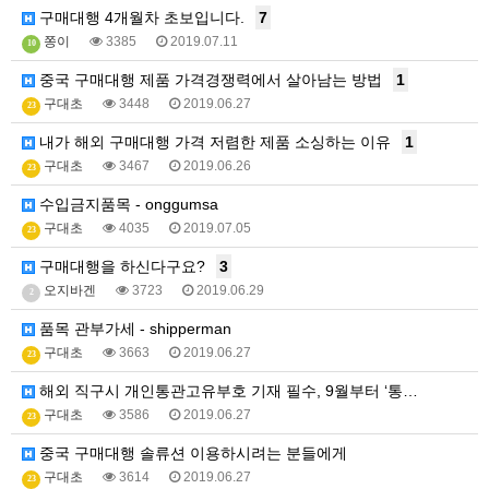
구매대행 4개월차 초보입니다.
7
쫑이
3385
2019.07.11
10
중국 구매대행 제품 가격경쟁력에서 살아남는 방법
1
구대초
3448
2019.06.27
23
내가 해외 구매대행 가격 저렴한 제품 소싱하는 이유
1
구대초
3467
2019.06.26
23
수입금지품목 - onggumsa
구대초
4035
2019.07.05
23
구매대행을 하신다구요?
3
오지바겐
3723
2019.06.29
2
품목 관부가세 - shipperman
구대초
3663
2019.06.27
23
해외 직구시 개인통관고유부호 기재 필수, 9월부터 ‘통…
구대초
3586
2019.06.27
23
중국 구매대행 솔류션 이용하시려는 분들에게
구대초
3614
2019.06.27
23