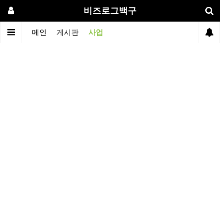
비즈로그백구
메인
게시판
사업