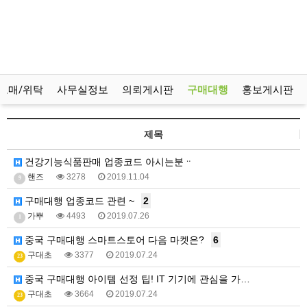
도매/위탁
사무실정보
의뢰게시판
구매대행
홍보게시판
제목
건강기능식품판매 업종코드 아시는분ᆢ
핸즈
3278
2019.11.04
9
구매대행 업종코드 관련 ~
2
가뿌
4493
2019.07.26
1
중국 구매대행 스마트스토어 다음 마켓은?
6
구대초
3377
2019.07.24
23
중국 구매대행 아이템 선정 팁! IT 기기에 관심을 가…
구대초
3664
2019.07.24
23