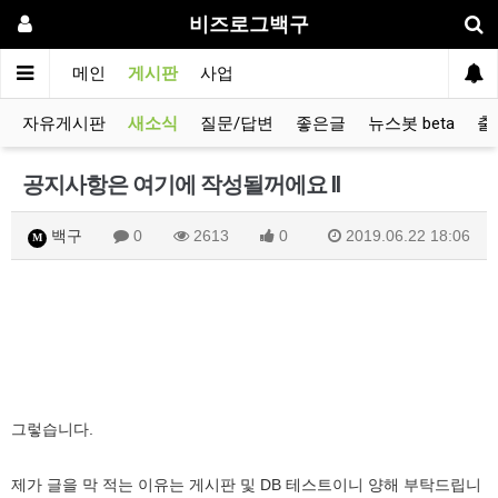
비즈로그백구
메인
게시판
사업
자유게시판
새소식
질문/답변
좋은글
뉴스봇 beta
출
공지사항은 여기에 작성될꺼에요 II
백구
0
2613
0
2019.06.22 18:06
M
그렇습니다.
제가 글을 막 적는 이유는 게시판 및 DB 테스트이니 양해 부탁드립니