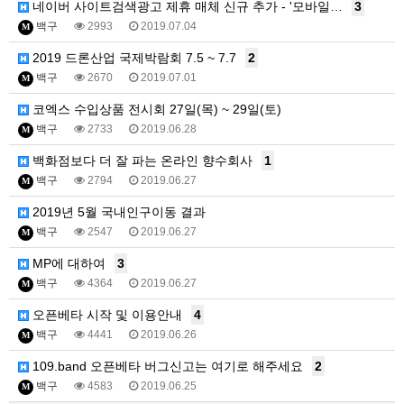
네이버 사이트검색광고 제휴 매체 신규 추가 - '모바일…
3
백구
2993
2019.07.04
M
2019 드론산업 국제박람회 7.5 ~ 7.7
2
백구
2670
2019.07.01
M
코엑스 수입상품 전시회 27일(목) ~ 29일(토)
백구
2733
2019.06.28
M
백화점보다 더 잘 파는 온라인 향수회사
1
백구
2794
2019.06.27
M
2019년 5월 국내인구이동 결과
백구
2547
2019.06.27
M
MP에 대하여
3
백구
4364
2019.06.27
M
오픈베타 시작 및 이용안내
4
백구
4441
2019.06.26
M
109.band 오픈베타 버그신고는 여기로 해주세요
2
백구
4583
2019.06.25
M