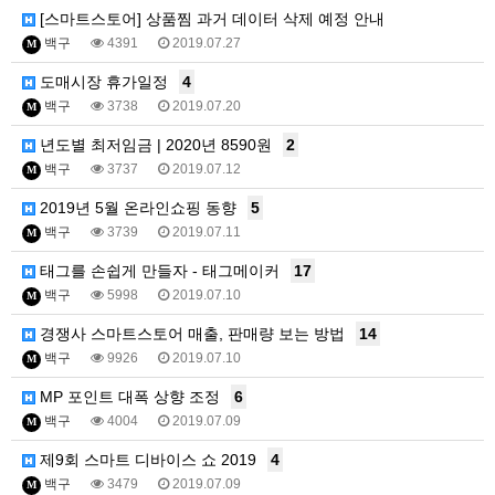
[스마트스토어] 상품찜 과거 데이터 삭제 예정 안내
백구
4391
2019.07.27
M
도매시장 휴가일정
4
백구
3738
2019.07.20
M
년도별 최저임금 | 2020년 8590원
2
백구
3737
2019.07.12
M
2019년 5월 온라인쇼핑 동향
5
백구
3739
2019.07.11
M
태그를 손쉽게 만들자 - 태그메이커
17
백구
5998
2019.07.10
M
경쟁사 스마트스토어 매출, 판매량 보는 방법
14
백구
9926
2019.07.10
M
MP 포인트 대폭 상향 조정
6
백구
4004
2019.07.09
M
제9회 스마트 디바이스 쇼 2019
4
백구
3479
2019.07.09
M