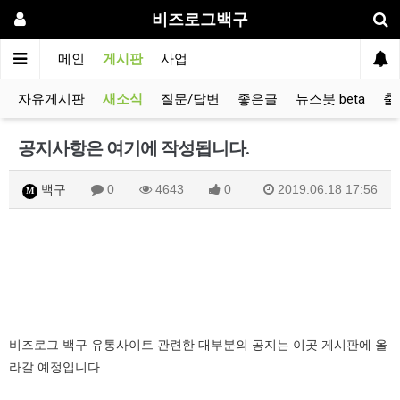
비즈로그백구
메인
게시판
사업
자유게시판
새소식
질문/답변
좋은글
뉴스봇 beta
출
공지사항은 여기에 작성됩니다.
백구
0
4643
0
2019.06.18 17:56
M
비즈로그 백구 유통사이트 관련한 대부분의 공지는 이곳 게시판에 올
라갈 예정입니다.