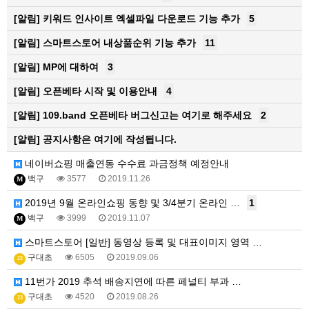
[알림]
키워드 인사이트 엑셀파일 다운로드 기능 추가
5
[알림]
스마트스토어 내상품순위 기능 추가
11
[알림]
MP에 대하여
3
[알림]
오픈베타 시작 및 이용안내
4
[알림]
109.band 오픈베타 버그신고는 여기로 해주세요
2
[알림]
공지사항은 여기에 작성됩니다.
네이버쇼핑 매출연동 수수료 과금정책 예정안내
백구
3577
2019.11.26
M
2019년 9월 온라인쇼핑 동향 및 3/4분기 온라인 …
1
백구
3999
2019.11.07
M
스마트스토어 [일반] 동영상 등록 및 대표이미지 영역 …
구대초
6505
2019.09.06
23
11번가 2019 추석 배송지연에 따른 페널티 부과 …
구대초
4520
2019.08.26
23