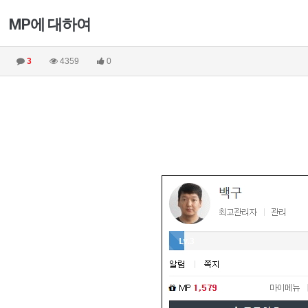
MP에 대하여
3
4359
0