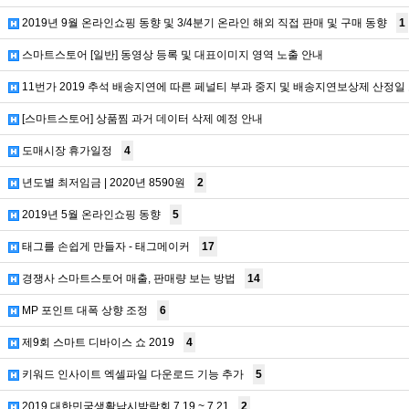
2019년 9월 온라인쇼핑 동향 및 3/4분기 온라인 해외 직접 판매 및 구매 동향
1
스마트스토어 [일반] 동영상 등록 및 대표이미지 영역 노출 안내
11번가 2019 추석 배송지연에 따른 페널티 부과 중지 및 배송지연보상제 산정일
[스마트스토어] 상품찜 과거 데이터 삭제 예정 안내
도매시장 휴가일정
4
년도별 최저임금 | 2020년 8590원
2
2019년 5월 온라인쇼핑 동향
5
태그를 손쉽게 만들자 - 태그메이커
17
경쟁사 스마트스토어 매출, 판매량 보는 방법
14
MP 포인트 대폭 상향 조정
6
제9회 스마트 디바이스 쇼 2019
4
키워드 인사이트 엑셀파일 다운로드 기능 추가
5
2019 대한민국생활낚시박람회 7.19 ~ 7.21
2