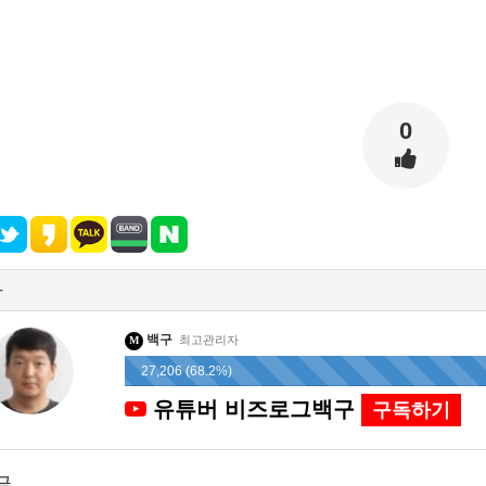
0
자
백구
최고관리자
M
27,206 (68.2%)
유튜버 비즈로그백구
구독하기
글