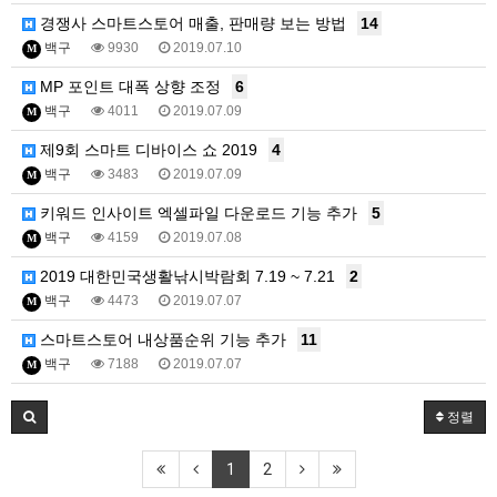
경쟁사 스마트스토어 매출, 판매량 보는 방법
14
백구
9930
2019.07.10
M
MP 포인트 대폭 상향 조정
6
백구
4011
2019.07.09
M
제9회 스마트 디바이스 쇼 2019
4
백구
3483
2019.07.09
M
키워드 인사이트 엑셀파일 다운로드 기능 추가
5
백구
4159
2019.07.08
M
2019 대한민국생활낚시박람회 7.19 ~ 7.21
2
백구
4473
2019.07.07
M
스마트스토어 내상품순위 기능 추가
11
백구
7188
2019.07.07
M
정렬
1
2