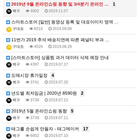
2019년 9월 온라인쇼핑 동향 및 3/4분기 온라인 …
1
백구
4002
2019.11.07
M
스마트스토어 [일반] 동영상 등록 및 대표이미지 영역 …
구대초
6510
2019.09.06
23
11번가 2019 추석 배송지연에 따른 페널티 부과 …
구대초
4526
2019.08.26
23
[스마트스토어] 상품찜 과거 데이터 삭제 예정 안내
백구
4397
2019.07.27
M
도매시장 휴가일정
4
백구
3741
2019.07.20
M
년도별 최저임금 | 2020년 8590원
2
백구
3739
2019.07.12
M
2019년 5월 온라인쇼핑 동향
5
백구
3739
2019.07.11
M
태그를 손쉽게 만들자 - 태그메이커
17
백구
6002
2019.07.10
M