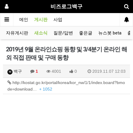
비즈로그백구
메인
게시판
사업
자유게시판
새소식
질문/답변
좋은글
뉴스봇 beta
출
2019년 9월 온라인쇼핑 동향 및 3/4분기 온라인 해
외 직접 판매 및 구매 동향
백구
1
4001
0
2019.11.07 12:03
M
http://kostat.go.kr/portal/korea/kor_nw/1/1/index.board?bmo
de=download…
+ 1052