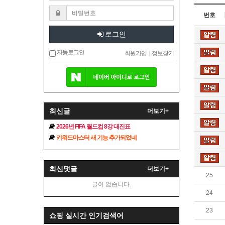
번호
로그인
자동로그인
회원가입
|
정보찾기
최신글
더보기+
2026년 FIFA 월드컵 8강 대진표
키워드마스터 새 기능 추가되었네
최신댓글
더보기+
25
글이 없습니다.
24
23
쇼핑 실시간 인기검색어