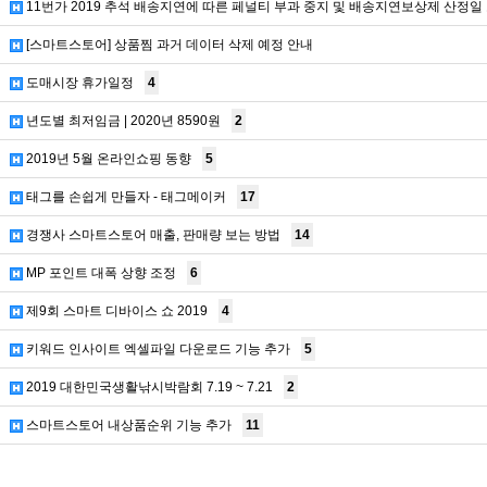
11번가 2019 추석 배송지연에 따른 페널티 부과 중지 및 배송지연보상제 산정일
[스마트스토어] 상품찜 과거 데이터 삭제 예정 안내
도매시장 휴가일정
4
년도별 최저임금 | 2020년 8590원
2
2019년 5월 온라인쇼핑 동향
5
태그를 손쉽게 만들자 - 태그메이커
17
경쟁사 스마트스토어 매출, 판매량 보는 방법
14
MP 포인트 대폭 상향 조정
6
제9회 스마트 디바이스 쇼 2019
4
키워드 인사이트 엑셀파일 다운로드 기능 추가
5
2019 대한민국생활낚시박람회 7.19 ~ 7.21
2
스마트스토어 내상품순위 기능 추가
11