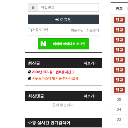
번호
로그인
자동로그인
회원가입
|
정보찾기
최신글
더보기+
2026년 FIFA 월드컵 8강 대진표
키워드마스터 새 기능 추가되었네
최신댓글
더보기+
25
글이 없습니다.
24
23
쇼핑 실시간 인기검색어