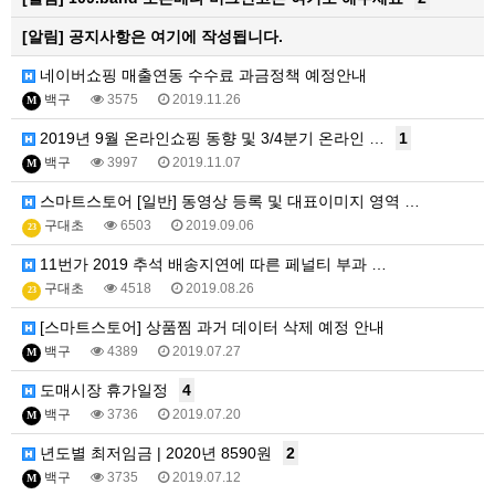
[알림]
공지사항은 여기에 작성됩니다.
네이버쇼핑 매출연동 수수료 과금정책 예정안내
백구
3575
2019.11.26
M
2019년 9월 온라인쇼핑 동향 및 3/4분기 온라인 …
1
백구
3997
2019.11.07
M
스마트스토어 [일반] 동영상 등록 및 대표이미지 영역 …
구대초
6503
2019.09.06
23
11번가 2019 추석 배송지연에 따른 페널티 부과 …
구대초
4518
2019.08.26
23
[스마트스토어] 상품찜 과거 데이터 삭제 예정 안내
백구
4389
2019.07.27
M
도매시장 휴가일정
4
백구
3736
2019.07.20
M
년도별 최저임금 | 2020년 8590원
2
백구
3735
2019.07.12
M