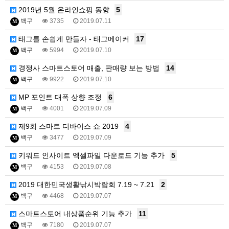
2019년 5월 온라인쇼핑 동향
5
백구
3735
2019.07.11
M
태그를 손쉽게 만들자 - 태그메이커
17
백구
5994
2019.07.10
M
경쟁사 스마트스토어 매출, 판매량 보는 방법
14
백구
9922
2019.07.10
M
MP 포인트 대폭 상향 조정
6
백구
4001
2019.07.09
M
제9회 스마트 디바이스 쇼 2019
4
백구
3477
2019.07.09
M
키워드 인사이트 엑셀파일 다운로드 기능 추가
5
백구
4153
2019.07.08
M
2019 대한민국생활낚시박람회 7.19 ~ 7.21
2
백구
4468
2019.07.07
M
스마트스토어 내상품순위 기능 추가
11
백구
7180
2019.07.07
M