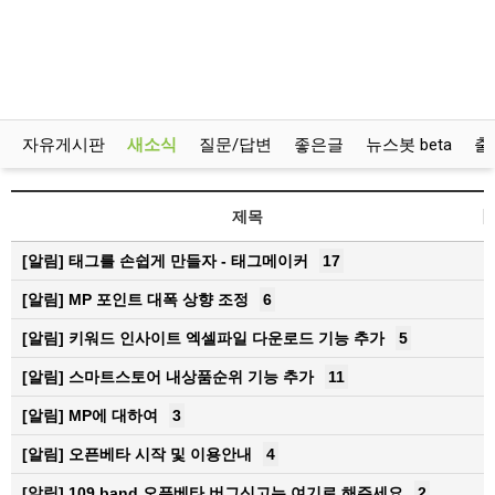
자유게시판
새소식
질문/답변
좋은글
뉴스봇 beta
출
제목
[알림]
태그를 손쉽게 만들자 - 태그메이커
17
[알림]
MP 포인트 대폭 상향 조정
6
[알림]
키워드 인사이트 엑셀파일 다운로드 기능 추가
5
[알림]
스마트스토어 내상품순위 기능 추가
11
[알림]
MP에 대하여
3
[알림]
오픈베타 시작 및 이용안내
4
[알림]
109.band 오픈베타 버그신고는 여기로 해주세요
2