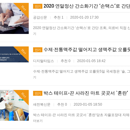
2020 연말정산 간소화기간 ‘손택스‘로 간단
인기
Hot
공감신문
추천 1
2020-01-20 17:30
|
|
2020 연말정산 간소화기간 ‘손택스‘로 간단 조회, 의료비 직
기
수제·전통맥주값 떨어지고 생맥주값 오를
인기
Hot
디지털타임스
추천 0
2020-01-05 18:42
|
|
수제·전통맥주값 떨어지고 생맥주값 오를듯5일 국세청은 ‘술, 그
기
박스 테이프-끈 사라진 마트 곳곳서 `혼란‘
인기
Hot
새전북신문
추천 0
2020-01-05 18:50
|
|
박스 테이프-끈 사라진 마트 곳곳서 `혼란‘당초 자율포장대 자
더보기