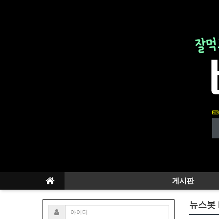
게시판
뉴스봇 b