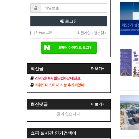
로그인
자동로그인
회원가입
|
정보찾기
최신글
더보기+
2026년 FIFA 월드컵 8강 대진표
키워드마스터 새 기능 추가되었네
최신댓글
더보기+
글이 없습니다.
쇼핑 실시간 인기검색어