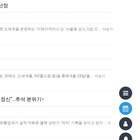
 선정
픈마켓 도매꾹을 운영하는 ‘지앤지커머스‘는 ‘서울형 강소기업‘으…
더보기
 위메프, 신세계몰, NS홈쇼핑 등)을 통해 8월 19일(월…
더보기
생정신‘…추석 분위기↑
↑유통업계가 실적 악화로 올해 상반기 ‘적자‘ 기록을 보이고 있지…
더