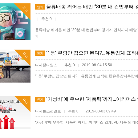
물류배송 뛰어든 배민 “30분 내 컵밥부터 
인기
Hot
추천 0
|
|
물류배송 뛰어든 배민 “30분 내 컵밥부터 강아지 간식까지 배달
기
‘1등’ 쿠팡만 잡으면 된다?…유통업계 표
인기
Hot
디지털타임스
추천 0
2019-08-04 15:50
|
|
‘1등’ 쿠팡만 잡으면 된다?…유통업계 표적된 新유통강자쿠팡이 또
‘가성비’에 우수한 ‘제품력’까지…이커머스 업
인기
Hot
디지틀조선일보
추천 0
2019-08-03 09:49
|
|
‘가성비’에 우수한 ‘제품력’까지…이커머스 업계, PB 제품 인기