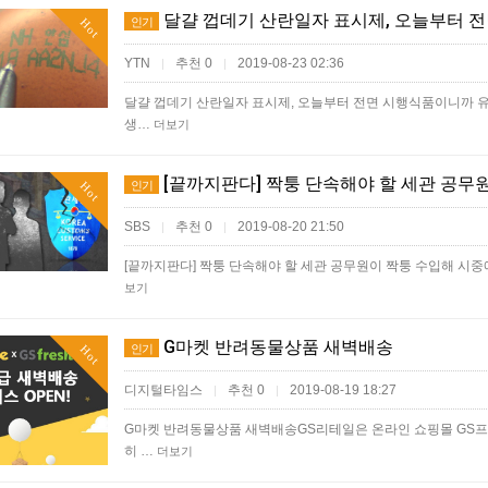
달걀 껍데기 산란일자 표시제, 오늘부터 전
인기
Hot
YTN
추천 0
2019-08-23 02:36
|
|
달걀 껍데기 산란일자 표시제, 오늘부터 전면 시행식품이니까 
생…
더보기
[끝까지판다] 짝퉁 단속해야 할 세관 공무
인기
Hot
SBS
추천 0
2019-08-20 21:50
|
|
[끝까지판다] 짝퉁 단속해야 할 세관 공무원이 짝퉁 수입해 시중
보기
G마켓 반려동물상품 새벽배송
인기
Hot
디지털타임스
추천 0
2019-08-19 18:27
|
|
G마켓 반려동물상품 새벽배송GS리테일은 온라인 쇼핑몰 GS
히 …
더보기