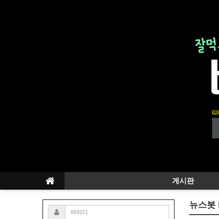
게시판
뉴스봇 b