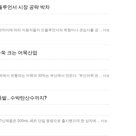
 인플루언서 시장 공략 박차
공략 박차이에 따라 이용자들이 인플루언서와 취향이나 관심사를 공…
더보
쑥쑥 크는 어묵산업
국에서 유통되는 어묵의 30%는 부산에서 만든다. ‘부산어묵‘은…
더보
폭발...수박탄산수까지?
지?신제품은 500mL 페트 단일 용량으로 출시됐으며 한 상자에…
더보