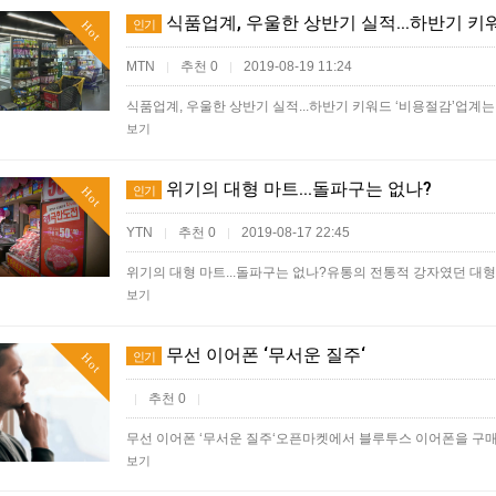
식품업계, 우울한 상반기 실적...하반기 키
인기
Hot
MTN
추천 0
2019-08-19 11:24
|
|
식품업계, 우울한 상반기 실적...하반기 키워드 ‘비용절감’업
보기
위기의 대형 마트...돌파구는 없나?
인기
Hot
YTN
추천 0
2019-08-17 22:45
|
|
위기의 대형 마트...돌파구는 없나?유통의 전통적 강자였던 대
보기
무선 이어폰 ‘무서운 질주‘
인기
Hot
추천 0
|
|
무선 이어폰 ‘무서운 질주‘오픈마켓에서 블루투스 이어폰을 구매
보기