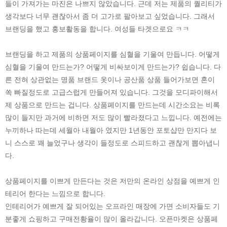
들이 가져가는 마진은 나쁘지 않았습니다. 근데 저는 제품의 퀄리티가
생각보다 너무 괜찮아서 좀 더 고가로 팔아보고 싶었습니다. 그래서
브랜딩을 했고 홍보활동을 합니다. 여성들 타겟으로요 ㅋㅋ
브랜딩을 하고 제품의 상품페이지를 심혈을 기울여 만듭니다. 어떻게
심혈을 기울여 만드는가? 어떻게 비싸보이게 만드는가? 쉽습니다. 다
른 전혀 상관없는 명품 브랜드 옷이나 공산품 상품 들어가보면 혼이
쏙 빠질정도로 고급스럽게 만들어져 있습니다. 그것을 모디파이해서
제 상품으로 만드는 겁니다. 상품페이지를 만드는데 시간소요는 비록
많이 들지만 과거에 비하면 저도 많이 빨라졌다고 느낍니다. 예전에는
누끼하나 따는데 세월아 내월아 였지만 1년동안 포토샵만 만지다 보
니 스스로 꽤 늘었구나 생각이 들정도로 스피드하고 괜찮게 뽑아냅니
다.
상품페이지를 이쁘게 만든다는 것은 저만의 온라인 상점을 예쁘게 인
테리어 한다는 느낌으로 합니다.
인테리어가 예쁘게 잘 되어있는 오프라인 매장에 가면 소비자들도 기
분좋게 쇼핑하고 구매전황율이 많이 올라갑니다. 오픈마켓은 상품페