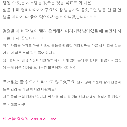
영될 수 있는 시스템을 갖추는 것을 목표로 더 나은
삶을 위해 달려나아가자구요! 이왕 밥숟가락 꼽았으면 밥풀 한 점 안
남을 때까지 다 긁어 먹어야하는거 아니겠습니까.ㅎㅎ
젊었을 때 바짝 벌어 빨리 은퇴해서 머리카락 남아있을 때 놀면서 지
내는게 제 꿈입니다. ㅋ
이미 사업을 하기로 마음 먹으신 분들은 평범한 직장인과는 다른 삶의 길을 걷는
거고 더 빠른 부의 길로 들어 섰다고
생각합니다. 평생 직장에서만 일하다가 60세 넘어 은퇴 후 휠체어에 앉거나 침상
에 누워 남은 여생을 보내는건 불행하자나요 ㅎㅎ
두서없는 글 읽으시느라 수고 많으셨구요.
날이 많이 추운데 감기 안걸리
도록 건강 관리 잘 하시길 바랄께요!
자주 들려 소식 전하겠습니다.
씨앗 잘 심고 잘 관리해서 대박이 열리기를 진심으
로 기원합니다!
※ 처음 작성일:
2016.01.20. 10:52