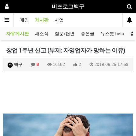
비즈로그백구
메인
게시판
사업
자유게시판
새소식
질문/답변
좋은글
뉴스봇 beta
출
창업 1주년 신고 (부제: 자영업자가 망하는 이유)
백구
8
16182
2
2019.06.25 17:59
M