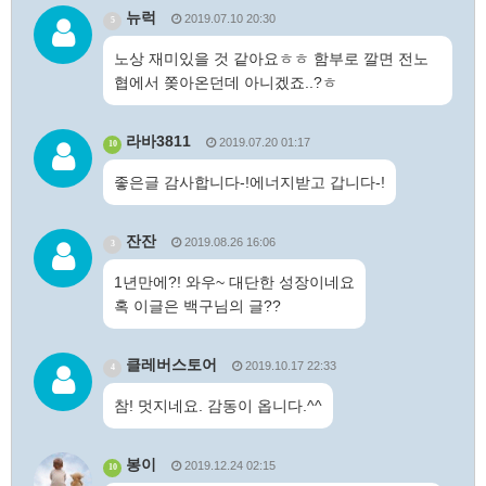
뉴럭
2019.07.10 20:30
5
노상 재미있을 것 같아요ㅎㅎ 함부로 깔면 전노
협에서 쫒아온던데 아니겠죠..?ㅎ
라바3811
2019.07.20 01:17
10
좋은글 감사합니다-!에너지받고 갑니다-!
잔잔
2019.08.26 16:06
3
1년만에?! 와우~ 대단한 성장이네요
혹 이글은 백구님의 글??
클레버스토어
2019.10.17 22:33
4
참! 멋지네요. 감동이 옵니다.^^
봉이
2019.12.24 02:15
10