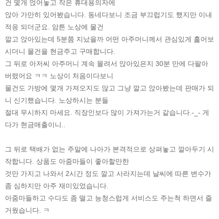
건 몇개 얹어놓고 작은 휴대용의자에
앉아 가만히 있어봤습니다. 동네다보니 조금 부끄럽기도 했지만 이내
적응 되더군요. 암튼 노상에 물건
깔고 앉아있는데 5분쯤 지났을까 어떤 아주머니께서 관심있게 훑어보
시더니 물건을 현금주고 구매합니다.
그 뒤로 아저씨 아주머니 계속 몰려서 앉아있은지 30분 만에 다팔아
버렸어요 ㅋㅋ 노상이 처음이다보니
물건도 가방에 몇개 가져오지도 않고 그냥 깔고 앉아봤는데 판매가 되
니 신기했습니다. 노상하시는 분들
절대 무시하지 마세요. 직장인보다 많이 가져가는거 같습니다.-_- 게
다가 현금매출이니..
그 뒤로 택배가 없는 주말에 나아가 본격적으로 상펴놓고 깔아두기 시
작합니다. 상품도 아줌마들이 좋아할만한
것만 가지고 나와서 2시간 정도 깔고 사라지는데 날씨에 따른 변수가
좀 심하지만 아주 재미있었습니다.
아줌마들하고 수다도 좀 떨고 능청스럽게 서비스도 주는척 하면서 즐
거웠습니다. ㅋ