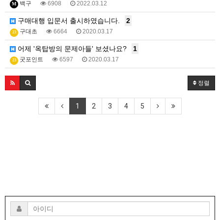
백구
6908
2022.03.12
M
구매대행 입문서 출시하였습니다.
2
구대초
6664
2020.03.17
23
어제 '옥탑방의 문제아들' 보셨나요?
1
굿포인트
6597
2020.03.17
23
정렬
1
2
3
4
5