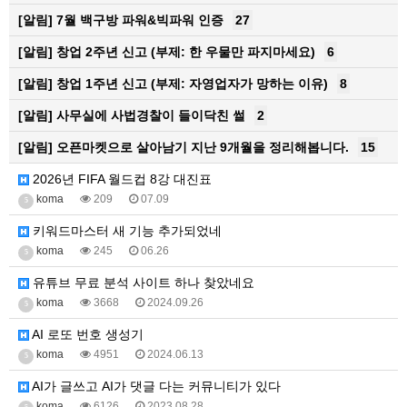
[알림]
7월 백구방 파워&빅파워 인증
27
[알림]
창업 2주년 신고 (부제: 한 우물만 파지마세요)
6
[알림]
창업 1주년 신고 (부제: 자영업자가 망하는 이유)
8
[알림]
사무실에 사법경찰이 들이닥친 썰
2
[알림]
오픈마켓으로 살아남기 지난 9개월을 정리해봅니다.
15
2026년 FIFA 월드컵 8강 대진표
koma
209
07.09
5
키워드마스터 새 기능 추가되었네
koma
245
06.26
5
유튜브 무료 분석 사이트 하나 찾았네요
koma
3668
2024.09.26
5
AI 로또 번호 생성기
koma
4951
2024.06.13
5
AI가 글쓰고 AI가 댓글 다는 커뮤니티가 있다
koma
6126
2023.08.28