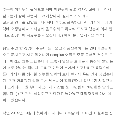
주문이 미친듯이 들어오고 택배 미친듯이 쌓고 옆사무실에서는 장사
잘되는거 같아 부럽다고 얘기합니다. 실제로 저도 제가
잘되고 있는줄 알았습니다. 택배 건수도 급증하고나니 예전에는 제가
택배 소장님이나 기사님께 음료수라도 하나씩 드리고 했는데 이제 반
대로 소장님이 음료수를 사오십니다. (한 번 뿐이었지만요 ㅋㅋ)
평일 주말 할 것없이 주문이 들어오고 상품발송하라는 안내메일들어
오고 문자오고 자고 일어나면 esmplus 어플로 주문 들어온 건수로 도
배되어있고 암튼 그랬습니다. 그렇게 몇달을 보내는데 통장에 쌓인 돈
이 별로 없다는 겁니다. 그리고 이번에 부가세 신고하려고 홈택스에
들어가서 나름 정리한 장부를 입력해 보니 부가세 폭탄 맞게 생겼습니
다. ㅋㅋ 안되겠다 싶어 근처 세무사에 찾아갔더니 작년 2기 시작했을
때 그러니까 7월 부터 지금까지 기장료 월 10만원씩 70만원을 달라고
합니다. ( x큐 한 번 날려주고 안한다고 돌아왔고 매입자료를 다시 살
피고 있습니다.)
작년 2015년 10월에 첫아이가 태어나고 두달 뒤 2015년 12월에는 집