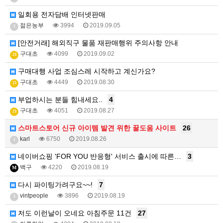
일회용 전자담배 인터넷판매
젊은농부
3994
2019.09.05
1
[안전거래] 해외직구 물품 재판매행위 주의사항 안내
구대초
4099
2019.09.02
23
구매대행 사업 조심스레 시작하고 계신가요?
구대초
4449
2019.08.30
23
부업하시는 분들 힘내세요..
4
구대초
4051
2019.08.27
23
스마트스토어 신규 아이템 발견 위한 꿀도움 사이트
26
karl
6750
2019.08.26
1
네이버쇼핑 'FOR YOU 반응형' 서비스 출시에 따른…
3
백구
4220
2019.08.19
M
다시 파이팅가려구요~~!
7
vintpeople
3896
2019.08.19
1
저도 이런날이 오네요 아침주문 11건
27