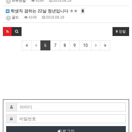
하루한알
4294
2019.08.19
8
학생직 겸하는 22살 청년입니다 ㅎㅎ
8
골드
4106
2019.08.18
1
정렬
6
7
8
9
10
로그인