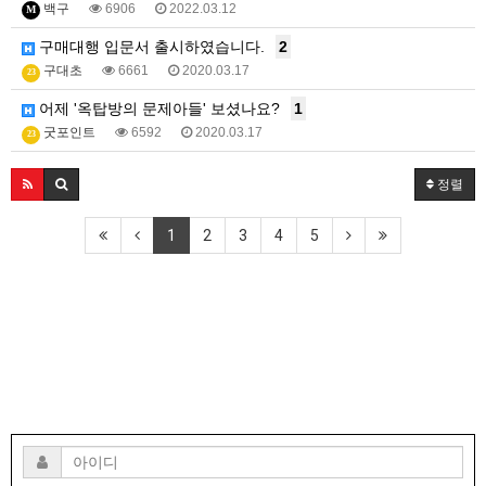
백구
6906
2022.03.12
M
구매대행 입문서 출시하였습니다.
2
구대초
6661
2020.03.17
23
어제 '옥탑방의 문제아들' 보셨나요?
1
굿포인트
6592
2020.03.17
23
정렬
1
2
3
4
5