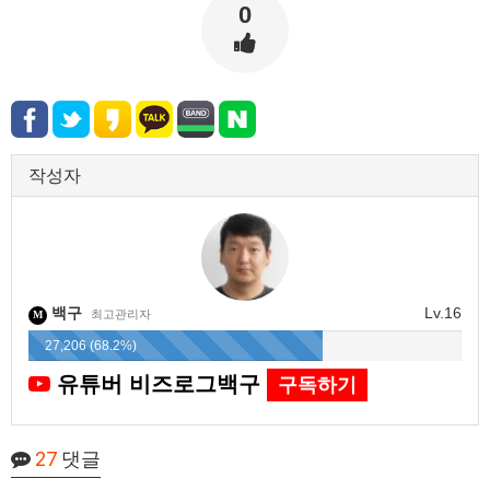
0
작성자
백구
Lv.16
최고관리자
M
27,206 (68.2%)
유튜버 비즈로그백구
구독하기
27
댓글