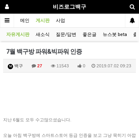
비즈로그백구
메인
게시판
사업
자유게시판
새소식
질문/답변
좋은글
뉴스봇 beta
출
7월 백구방 파워&빅파워 인증
백구
27
11543
0
2019.07.02 09:23
M
지난 6월도 모두 수고많으셨습니다.
오늘 아침 백구방에 스마트스토어 등급 인증을 보고 그냥 묵히기 아깝