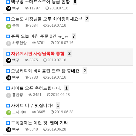
백구방 스마트스토어 등급 현황
8
백구
11797
2019.07.16
M
오늘도 사장님들 모두 화이팅하세요~!
2
쫑이
3684
2019.07.16
10
쥬륵 오늘 아침 주문 0건 ㅠ_ㅠ
7
하루한알
3761
2019.07.16
8
자유게시판 사장님톡톡 통합
2
백구
3875
2019.07.16
M
모닝커피와 바이올린 연주 참 좋네요
2
백구
3783
2019.07.16
M
사이트 오픈 축하드립니다.
1
홍반장
3451
2019.06.28
2
사이트 너무 멋집니다!
1
으니아빠
3665
2019.06.28
10
구독경제는 이런 것! 펜더 기타
백구
3848
2019.06.28
M