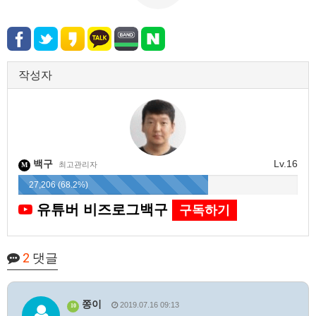
작성자
백구
Lv.16
최고관리자
M
27,206 (68.2%)
유튜버 비즈로그백구
구독하기
2
댓글
쫑이
2019.07.16 09:13
10