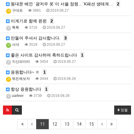
동대문 베낀 `광저우 옷`이 서울 점령…`K패션 생태계…
2
구대초
3991
2019.06.27
23
이계기로 함께 윈윈
2
톡톡
3716
2019.06.27
3
만들어 주셔서 감사합니다.
3
샤샥
3519
2019.06.27
17
좋은 사이트 감사하며 축하드립니다
1
지산파이터
3454
2019.06.27
3
응원합니다~ ㅎ
1
뭐든해보자
3444
2019.06.26
27
항상 응원합니다
1
uartner
3739
2019.06.26
1
정렬
11
12
13
14
15