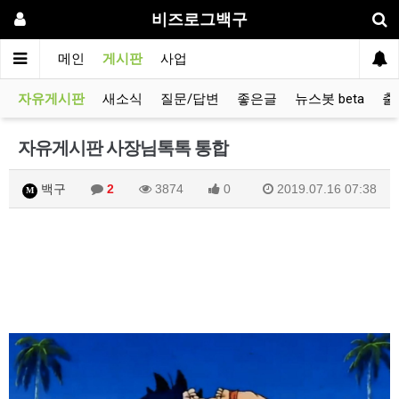
비즈로그백구
메인
게시판
사업
자유게시판
새소식
질문/답변
좋은글
뉴스봇 beta
출
자유게시판 사장님톡톡 통합
백구
2
3874
0
2019.07.16 07:38
M