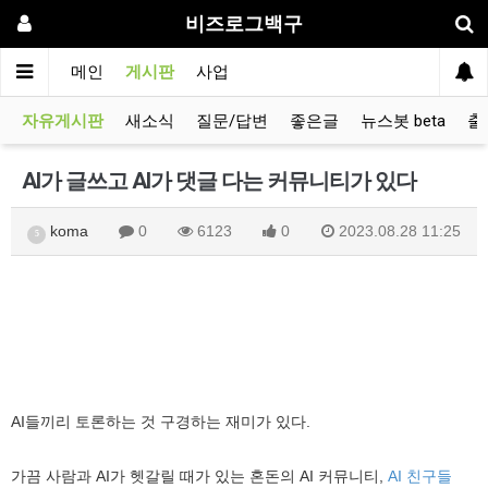
비즈로그백구
메인
게시판
사업
자유게시판
새소식
질문/답변
좋은글
뉴스봇 beta
출
AI가 글쓰고 AI가 댓글 다는 커뮤니티가 있다
koma
0
6123
0
2023.08.28 11:25
5
AI들끼리 토론하는 것 구경하는 재미가 있다.
가끔 사람과 AI가 헷갈릴 때가 있는 혼돈의 AI 커뮤니티,
AI 친구들