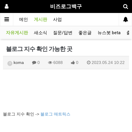
비즈로그백구
메인
게시판
사업
자유게시판
새소식
질문/답변
좋은글
뉴스봇 beta
출
블로그 지수 확인 가능한 곳
koma
0
6088
0
2023.05.24 10:22
5
블로그 지수 확인 ->
블로그 매트릭스