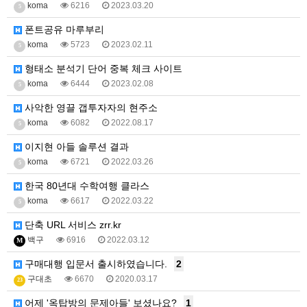
koma
6216
2023.03.20
5
폰트공유 마루부리
koma
5723
2023.02.11
5
형태소 분석기 단어 중복 체크 사이트
koma
6444
2023.02.08
5
사악한 영끌 갭투자자의 현주소
koma
6082
2022.08.17
5
이지현 아들 솔루션 결과
koma
6721
2022.03.26
5
한국 80년대 수학여행 클라스
koma
6617
2022.03.22
5
단축 URL 서비스 zrr.kr
백구
6916
2022.03.12
M
구매대행 입문서 출시하였습니다.
2
구대초
6670
2020.03.17
23
어제 '옥탑방의 문제아들' 보셨나요?
1