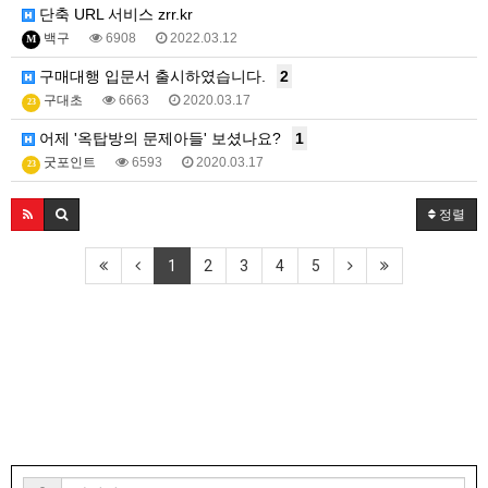
단축 URL 서비스 zrr.kr
백구
6908
2022.03.12
M
구매대행 입문서 출시하였습니다.
2
구대초
6663
2020.03.17
23
어제 '옥탑방의 문제아들' 보셨나요?
1
굿포인트
6593
2020.03.17
23
정렬
1
2
3
4
5