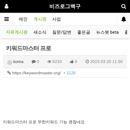
비즈로그백구
메인
게시판
사업
자유게시판
새소식
질문/답변
좋은글
뉴스봇 beta
출
키워드마스터 프로
koma
0
6210
0
2023.03.20 11:50
5
https://keywordmaster.org/
+ 1126
키워드마스터 프로 무한키워드 기능 괜찮네요