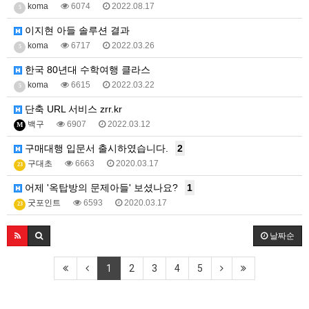
koma
6074
2022.08.17
5
이지현 아들 솔루션 결과
koma
6717
2022.03.26
5
한국 80년대 수학여행 클라스
koma
6615
2022.03.22
5
단축 URL 서비스 zrr.kr
백구
6907
2022.03.12
M
구매대행 입문서 출시하였습니다.
2
구대초
6663
2020.03.17
23
어제 '옥탑방의 문제아들' 보셨나요?
1
굿포인트
6593
2020.03.17
23
날짜순
1
2
3
4
5