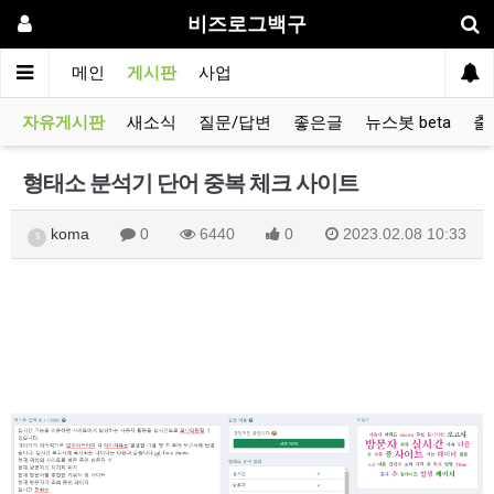
비즈로그백구
메인
게시판
사업
자유게시판
새소식
질문/답변
좋은글
뉴스봇 beta
출
형태소 분석기 단어 중복 체크 사이트
koma
0
6440
0
2023.02.08 10:33
5