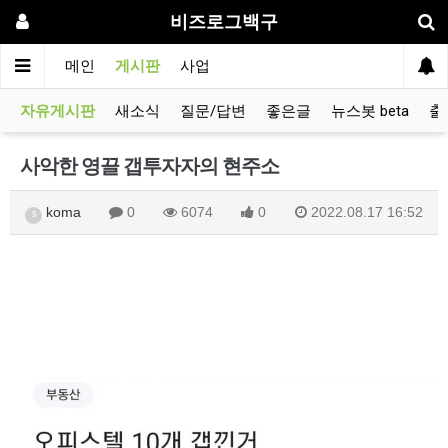
비즈로그백구
메인
게시판
사업
자유게시판
새소식
질문/답변
좋은글
뉴스봇 beta
출
사악한 영끌 갭투자자의 현주소
koma
0
6074
0
2022.08.17 16:52
5