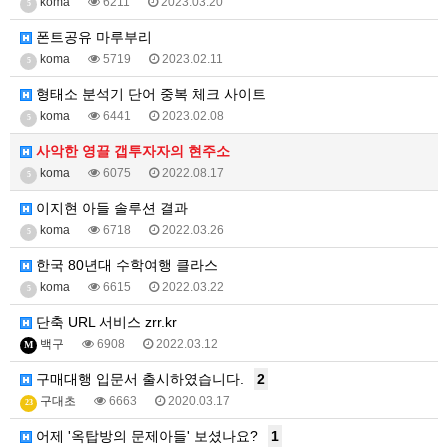
koma
6211
2023.03.20
5
폰트공유 마루부리
koma
5719
2023.02.11
5
형태소 분석기 단어 중복 체크 사이트
koma
6441
2023.02.08
5
사악한 영끌 갭투자자의 현주소
koma
6075
2022.08.17
5
이지현 아들 솔루션 결과
koma
6718
2022.03.26
5
한국 80년대 수학여행 클라스
koma
6615
2022.03.22
5
단축 URL 서비스 zrr.kr
백구
6908
2022.03.12
M
구매대행 입문서 출시하였습니다.
2
구대초
6663
2020.03.17
23
어제 '옥탑방의 문제아들' 보셨나요?
1