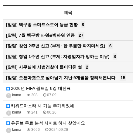
제목
[알림]
백구방 스마트스토어 등급 현황
8
[알림]
7월 백구방 파워&빅파워 인증
27
[알림]
창업 2주년 신고 (부제: 한 우물만 파지마세요)
6
[알림]
창업 1주년 신고 (부제: 자영업자가 망하는 이유)
8
[알림]
사무실에 사법경찰이 들이닥친 썰
2
[알림]
오픈마켓으로 살아남기 지난 9개월을 정리해봅니다.
15
2026년 FIFA 월드컵 8강 대진표
koma
208
07.09
5
키워드마스터 새 기능 추가되었네
koma
241
06.26
5
유튜브 무료 분석 사이트 하나 찾았네요
koma
3666
2024.09.26
5