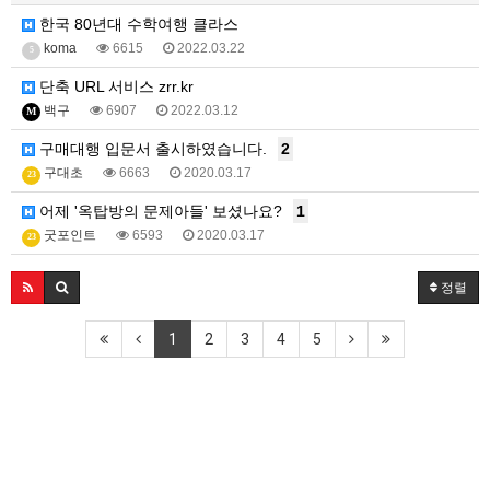
한국 80년대 수학여행 클라스
koma
6615
2022.03.22
5
단축 URL 서비스 zrr.kr
백구
6907
2022.03.12
M
구매대행 입문서 출시하였습니다.
2
구대초
6663
2020.03.17
23
어제 '옥탑방의 문제아들' 보셨나요?
1
굿포인트
6593
2020.03.17
23
정렬
1
2
3
4
5