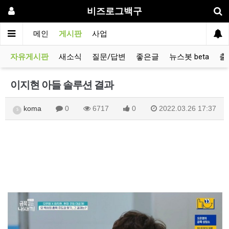
비즈로그백구
메인
게시판
사업
자유게시판
새소식
질문/답변
좋은글
뉴스봇 beta
출
이지현 아들 솔루션 결과
koma
0
6717
0
2022.03.26 17:37
5