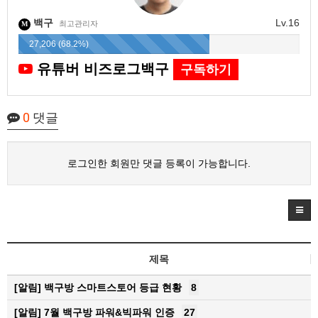
백구
Lv.16
최고관리자
M
27,206 (68.2%)
유튜버 비즈로그백구
구독하기
0
댓글
로그인한 회원만 댓글 등록이 가능합니다.
제목
[알림]
백구방 스마트스토어 등급 현황
8
[알림]
7월 백구방 파워&빅파워 인증
27