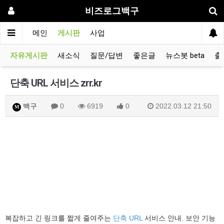
비즈로그백구
메인
게시판
사업
자유게시판
새소식
질문/답변
좋은글
뉴스봇 beta
출
단축 URL 서비스 zrr.kr
백구
0
6919
0
2022.03.12 21:50
M
복잡하고 긴 링크를 짧게 줄여주는
단축 URL
서비스 안내. 보안 기능