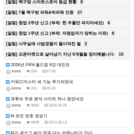
[알림]
백구방 스마트스토어 등급 현황
8
[알림]
7월 백구방 파워&빅파워 인증
27
[알림]
창업 2주년 신고 (부제: 한 우물만 파지마세요)
6
[알림]
창업 1주년 신고 (부제: 자영업자가 망하는 이유)
8
[알림]
사무실에 사법경찰이 들이닥친 썰
2
[알림]
오픈마켓으로 살아남기 지난 9개월을 정리해봅니다.
15
2026년 FIFA 월드컵 8강 대진표
koma
208
07.09
5
키워드마스터 새 기능 추가되었네
koma
241
06.26
5
유튜브 무료 분석 사이트 하나 찾았네요
koma
3666
2024.09.26
5
AI 로또 번호 생성기
koma
4949
2024.06.13
5
AI가 글쓰고 AI가 댓글 다는 커뮤니티가 있다