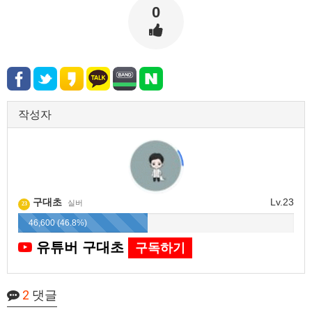
0
작성자
구대초
Lv.23
실버
23
46,600 (46.8%)
유튜버 구대초
구독하기
2
댓글