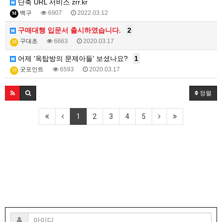
단축 URL 서비스 zrr.kr
백구
6907
2022.03.12
M
구매대행 입문서 출시하였습니다.
2
구대초
6663
2020.03.17
23
어제 '옥탑방의 문제아들' 보셨나요?
1
굿포인트
6593
2020.03.17
23
정렬
1
2
3
4
5