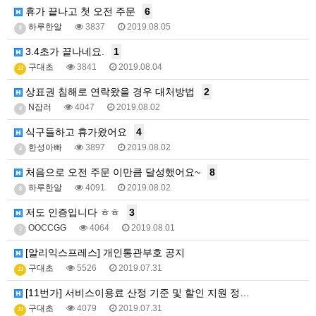
휴가 끝나고 첫 오전 주문
6
하루한알
3837
2019.08.05
8
3.4초가 끝나네요.
1
구대초
3841
2019.08.04
23
상표권 침해로 연락왔을 경우 대처방법
2
N잡러
4047
2019.08.02
4
식구들하고 휴가왔어요
4
한성아빠
3897
2019.08.02
4
처음으로 오전 주문 이만큼 달성했어요~
8
하루한알
4091
2019.08.02
8
저도 인증입니다 ㅎㅎ
3
OOCCGG
4064
2019.08.01
2
[알리익스프레스] 개인통관부호 공지
구대초
5526
2019.07.31
23
[11번가] 서비스이용료 산정 기준 및 할인 지원 정…
구대초
4079
2019.07.31
23