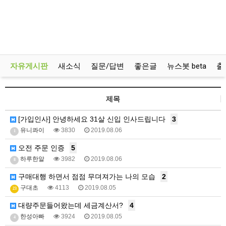
자유게시판
새소식
질문/답변
좋은글
뉴스봇 beta
출
제목
[가입인사] 안녕하세요 31살 신입 인사드립니다
3
유니콰이
3830
2019.08.06
1
오전 주문 인증
5
하루한알
3982
2019.08.06
8
구매대행 하면서 점점 무뎌져가는 나의 모습
2
구대초
4113
2019.08.05
23
대량주문들어왔는데 세금계산서?
4
한성아빠
3924
2019.08.05
4