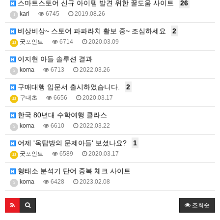
스마트스토어 신규 아이템 발견 위한 꿀도움 사이트
26
karl
6745
2019.08.26
1
비상비상~ 스토어 파파라치 활보 중~ 조심하세요
2
굿포인트
6714
2020.03.09
23
이지현 아들 솔루션 결과
koma
6713
2022.03.26
5
구매대행 입문서 출시하였습니다.
2
구대초
6656
2020.03.17
23
한국 80년대 수학여행 클라스
koma
6610
2022.03.22
5
어제 '옥탑방의 문제아들' 보셨나요?
1
굿포인트
6589
2020.03.17
23
형태소 분석기 단어 중복 체크 사이트
koma
6428
2023.02.08
5
조회순