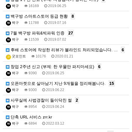
백구
16169
2019.06.25
M
백구방 스마트스토어 등급 현황
8
백구
11788
2019.07.16
M
7월 백구방 파워&빅파워 인증
27
백구
11539
2019.07.02
M
후배 스토어에 작성한 리뷰가 블라인드 처리되었습니다. …
6
굿포인트
10176
2020.01.21
23
창업 2주년 신고 (부제: 한 우물만 파지마세요)
6
백구
9390
2019.06.25
M
오픈마켓으로 살아남기 지난 9개월을 정리해봅니다.
15
백구
9300
2019.06.22
M
사무실에 사법경찰이 들이닥친 썰
2
백구
8954
2019.06.24
M
단축 URL 서비스 zrr.kr
백구
6894
2022.03.12
M