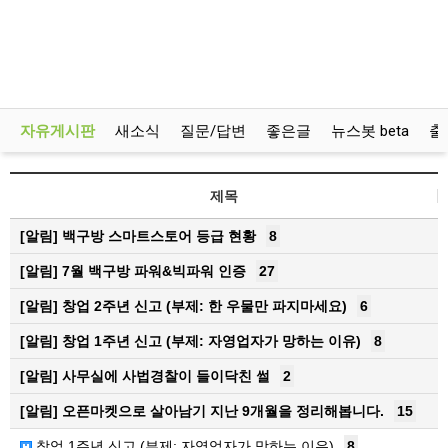
자유게시판
새소식
질문/답변
좋은글
뉴스봇 beta
출
제목
[알림]
백구방 스마트스토어 등급 현황
8
[알림]
7월 백구방 파워&빅파워 인증
27
[알림]
창업 2주년 신고 (부제: 한 우물만 파지마세요)
6
[알림]
창업 1주년 신고 (부제: 자영업자가 망하는 이유)
8
[알림]
사무실에 사법경찰이 들이닥친 썰
2
[알림]
오픈마켓으로 살아남기 지난 9개월을 정리해봅니다.
15
창업 1주년 신고 (부제: 자영업자가 망하는 이유)
8