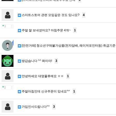
스마트스토어 관련 모임같은 것도 있나요?
4
주말 잘 보내셨어요? 아침주문 4개~
1
[안전거래] 청소년구매불가상품(전자담배, 레이저포인터등) 취급기준
방갑습니다 ^^ 퐈이아!
3
안녕하세요 대영물류에요 ㅎㅎ
1
주말아침인데 신규주문이 있네요^^
1
가입인사드립니다^^
3