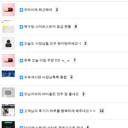
우리이제 퇴근해여
2
백구방 스마트스토어 등급 현황
8
오늘도 사장님들 모두 화이팅하세요~!
2
쥬륵 오늘 아침 주문 0건 ㅠ_ㅠ
7
자유게시판 사장님톡톡 통합
2
모닝커피와 바이올린 연주 참 좋네요
2
고객님의 후기가 하루를 행복하게 해주네요ㅎㅎ
12
[스마트스토어] 스타트 제로수수료 안내
6