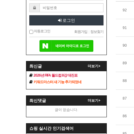
92
로그인
91
자동로그인
회원가입
|
정보찾기
90
89
최신글
더보기+
2026년 FIFA 월드컵 8강 대진표
88
키워드마스터 새 기능 추가되었네
87
최신댓글
더보기+
글이 없습니다.
86
쇼핑 실시간 인기검색어
85