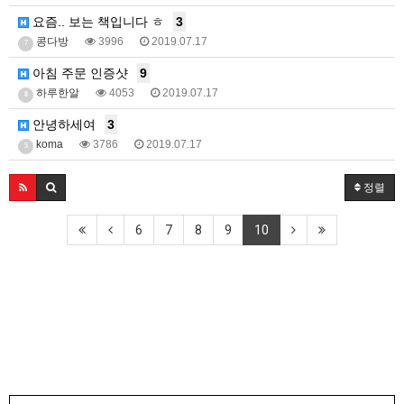
요즘.. 보는 책입니다 ㅎ
3
콩다방
3996
2019.07.17
7
아침 주문 인증샷
9
하루한알
4053
2019.07.17
8
안녕하세여
3
koma
3786
2019.07.17
5
정렬
6
7
8
9
10