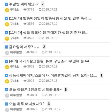
주말엔 뭐하세요~?
7
구대초
3771
2019.07.21
23
[11번가] 발송예정일의 발송유형 신설 및 일부 속성…
구대초
3536
2019.07.19
23
[11번가] 상품 등록/수정 판매기간 설정 기준 변경…
구대초
3523
2019.07.19
23
금요일의 저주?ㅠㅠ
2
하루한알
3683
2019.07.19
8
[주의] 국가기술표준원, 튜브·구명조끼·수영복 등 64…
구대초
3602
2019.07.18
23
상품상세페이지/스토어 내 여름휴가일정 공지 요청- 11…
1
구대초
3902
2019.07.18
23
오늘 아침은 2건으로 시작하네요~
6
하루한알
3894
2019.07.18
8
오늘 하루 어떠셨나요?
3
하루한알
3823
2019.07.17
8