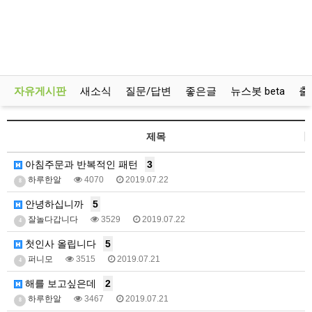
자유게시판
새소식
질문/답변
좋은글
뉴스봇 beta
출
제목
아침주문과 반복적인 패턴
3
하루한알
4070
2019.07.22
8
안녕하십니까
5
잘놀다갑니다
3529
2019.07.22
4
첫인사 올립니다
5
퍼니모
3515
2019.07.21
4
해를 보고싶은데
2
하루한알
3467
2019.07.21
8