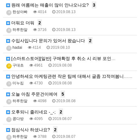
원래 여름에는 매출이 많이 안나오나요?
3
한성아빠
4014
2019.08.13
4
더워요 더워
2
하루한알
3716
2019.08.13
8
수입사입니다 문의가 있어서 왔습니다
2
hadai
4114
2019.08.10
1
[스마트스토어][일반] 구매확정 후 취소 시 리뷰 포인…
구대초
4961
2019.08.08
23
안녕하세요 마케팅관련 작은 팁에 대해서 글좀 끄적여봅니…
14
미누킴
4730
2019.08.08
1
오늘 아침 주문건이에여
5
하루한알
4098
2019.08.08
8
오후되니 졸리네요 -_-;
2
콩다방
4095
2019.08.07
7
점심식사 하셨나요?
2
하루한알
3788
2019.08.07
8