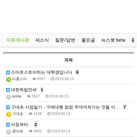
자유게시판
새소식
질문/답변
좋은글
뉴스봇 beta
출
제목
스마트스토어하는 대학생입니다
6
리훈스이
4597
2019.08.15
12
대한독립만세
1
koma
3547
2019.08.15
5
구대초 사업일기 - 구매대행 점점 무뎌뎌져가는 것들 이…
7
구대초
4108
2019.08.14
23
아침부터..
2
콩다방
3842
2019.08.14
7