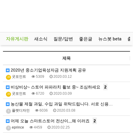
자유게시판
새소식
질문/답변
좋은글
뉴스봇 beta
출
제목
2020년 중소기업육성자금 지원계획 공유
굿포인트
5309
2020.03.12
23
비상비상~ 스토어 파파라치 활보 중~ 조심하세요
2
굿포인트
6720
2020.03.09
23
농산물 제철 과일, 수입 과일 위탁드립니다. 서로 신용…
플랫디자인
6036
2020.03.08
1
어제 오늘 스마트스토어 전산이,,,왜 이러죠
2
eprince
4459
2020.02.25
1