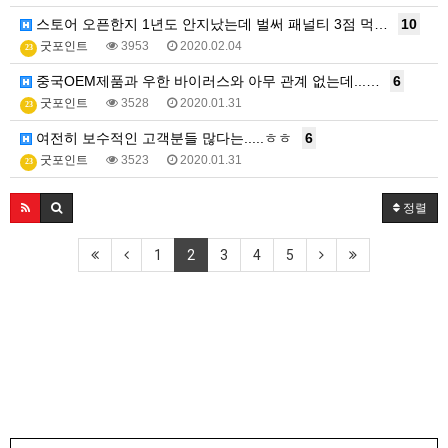
스토어 오픈한지 1년도 안지났는데 벌써 패널티 3점 먹…
10
굿포인트
3953
2020.02.04
23
중국OEM제품과 우한 바이러스와 아무 관계 없는데...…
6
굿포인트
3528
2020.01.31
23
여전히 보수적인 고객분들 많다는.....ㅎㅎ
6
굿포인트
3523
2020.01.31
23
정렬
1
2
3
4
5