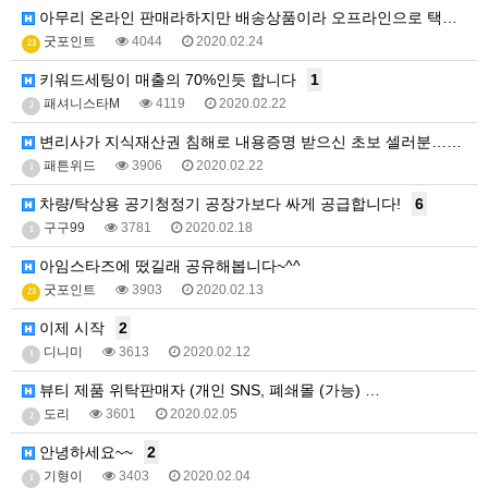
아무리 온라인 판매라하지만 배송상품이라 오프라인으로 택…
굿포인트
4044
2020.02.24
23
키워드세팅이 매출의 70%인듯 합니다
1
패셔니스타M
4119
2020.02.22
2
변리사가 지식재산권 침해로 내용증명 받으신 초보 셀러분…
1
패튼위드
3906
2020.02.22
1
차량/탁상용 공기청정기 공장가보다 싸게 공급합니다!
6
구구99
3781
2020.02.18
1
아임스타즈에 떴길래 공유해봅니다~^^
굿포인트
3903
2020.02.13
23
이제 시작
2
디니미
3613
2020.02.12
1
뷰티 제품 위탁판매자 (개인 SNS, 폐쇄몰 (가능) …
도리
3601
2020.02.05
2
안녕하세요~~
2
기형이
3403
2020.02.04
1