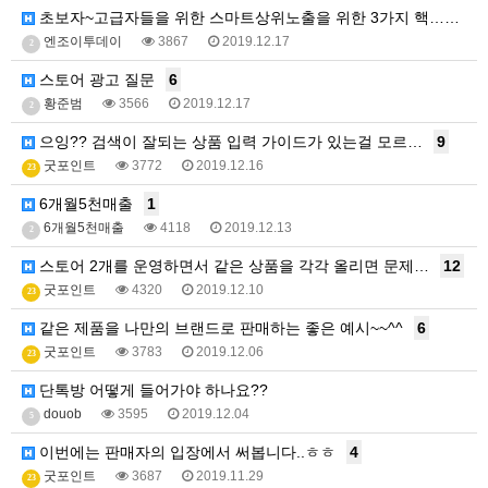
초보자~고급자들을 위한 스마트상위노출을 위한 3가지 핵…
5
엔조이투데이
3867
2019.12.17
2
스토어 광고 질문
6
황준범
3566
2019.12.17
2
으잉?? 검색이 잘되는 상품 입력 가이드가 있는걸 모르…
9
굿포인트
3772
2019.12.16
23
6개월5천매출
1
6개월5천매출
4118
2019.12.13
2
스토어 2개를 운영하면서 같은 상품을 각각 올리면 문제…
12
굿포인트
4320
2019.12.10
23
같은 제품을 나만의 브랜드로 판매하는 좋은 예시~~^^
6
굿포인트
3783
2019.12.06
23
단톡방 어떻게 들어가야 하나요??
douob
3595
2019.12.04
5
이번에는 판매자의 입장에서 써봅니다..ㅎㅎ
4
굿포인트
3687
2019.11.29
23