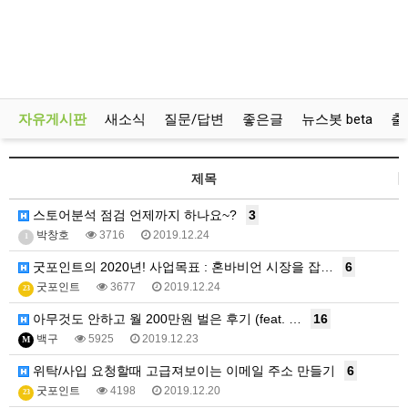
자유게시판
새소식
질문/답변
좋은글
뉴스봇 beta
출
제목
스토어분석 점검 언제까지 하나요~?
3
박창호
3716
2019.12.24
1
굿포인트의 2020년! 사업목표 : 혼바비언 시장을 잡…
6
굿포인트
3677
2019.12.24
23
아무것도 안하고 월 200만원 벌은 후기 (feat. …
16
백구
5925
2019.12.23
M
위탁/사입 요청할때 고급져보이는 이메일 주소 만들기
6
굿포인트
4198
2019.12.20
23