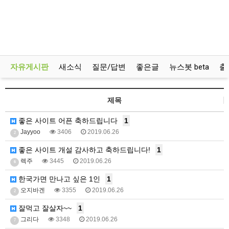
자유게시판
새소식
질문/답변
좋은글
뉴스봇 beta
출
제목
좋은 사이트 어픈 축하드립니다
1
Jayyoo
3406
2019.06.26
2
좋은 사이트 개설 감사하고 축하드립니다!
1
렉주
3445
2019.06.26
6
한국가면 만나고 싶은 1인
1
오지바겐
3355
2019.06.26
2
잘먹고 잘살자~~
1
그리다
3348
2019.06.26
7