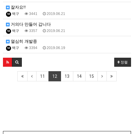
잘자요!!
백구
3441
2019.06.21
M
거의다 만들어 갑니다
백구
3357
2019.06.21
M
열심히 개발중
백구
3394
2019.06.19
M
정렬
11
12
13
14
15