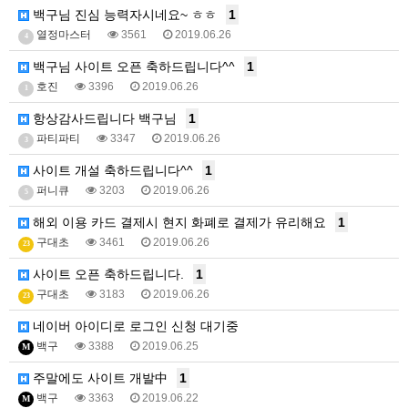
백구님 진심 능력자시네요~ ㅎㅎ
1
열정마스터
3561
2019.06.26
4
백구님 사이트 오픈 축하드립니다^^
1
호진
3396
2019.06.26
1
항상감사드립니다 백구님
1
파티파티
3347
2019.06.26
3
사이트 개설 축하드립니다^^
1
퍼니큐
3203
2019.06.26
5
해외 이용 카드 결제시 현지 화폐로 결제가 유리해요
1
구대초
3461
2019.06.26
23
사이트 오픈 축하드립니다.
1
구대초
3183
2019.06.26
23
네이버 아이디로 로그인 신청 대기중
백구
3388
2019.06.25
M
주말에도 사이트 개발中
1
백구
3363
2019.06.22
M