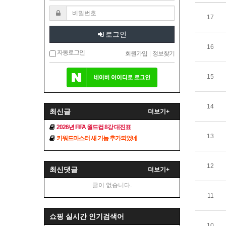
17
로그인
16
자동로그인
회원가입
|
정보찾기
15
14
최신글
더보기+
2026년 FIFA 월드컵 8강 대진표
13
키워드마스터 새 기능 추가되었네
12
최신댓글
더보기+
글이 없습니다.
11
쇼핑 실시간 인기검색어
10