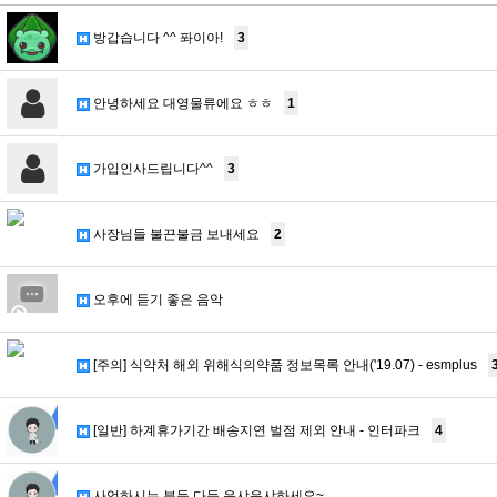
방갑습니다 ^^ 퐈이아!
3
안녕하세요 대영물류에요 ㅎㅎ
1
가입인사드립니다^^
3
사장님들 불끈불금 보내세요
2
오후에 듣기 좋은 음악
[주의] 식약처 해외 위해식의약품 정보목록 안내('19.07) - esmplus
[일반] 하계휴가기간 배송지연 벌점 제외 안내 - 인터파크
4
사업하시는 분들 다들 읏샤읏샤하세요~