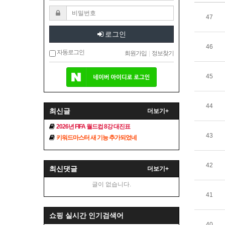
47
로그인
46
자동로그인
회원가입
|
정보찾기
45
44
최신글
더보기+
2026년 FIFA 월드컵 8강 대진표
43
키워드마스터 새 기능 추가되었네
42
최신댓글
더보기+
글이 없습니다.
41
쇼핑 실시간 인기검색어
40