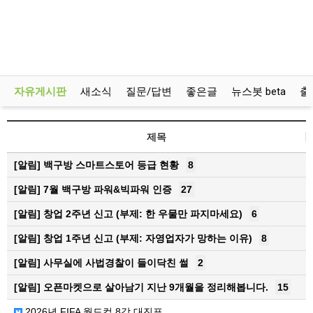
자유게시판
새소식
질문/답변
좋은글
뉴스봇 beta
출
제목
[알림]
백구방 스마트스토어 등급 현황
8
[알림]
7월 백구방 파워&빅파워 인증
27
[알림]
창업 2주년 신고 (부제: 한 우물만 파지마세요)
6
[알림]
창업 1주년 신고 (부제: 자영업자가 망하는 이유)
8
[알림]
사무실에 사법경찰이 들이닥친 썰
2
[알림]
오픈마켓으로 살아남기 지난 9개월을 정리해봅니다.
15
2026년 FIFA 월드컵 8강 대진표