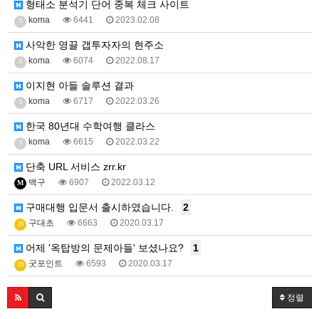
형태소 분석기 단어 중복 체크 사이트
koma
6441
2023.02.08
5
사악한 영끌 갭투자자의 현주소
koma
6074
2022.08.17
5
이지현 아들 솔루션 결과
koma
6717
2022.03.26
5
한국 80년대 수학여행 클라스
koma
6615
2022.03.22
5
단축 URL 서비스 zrr.kr
백구
6907
2022.03.12
M
구매대행 입문서 출시하였습니다.
2
구대초
6663
2020.03.17
23
어제 '옥탑방의 문제아들' 보셨나요?
1
굿포인트
6593
2020.03.17
23
정렬