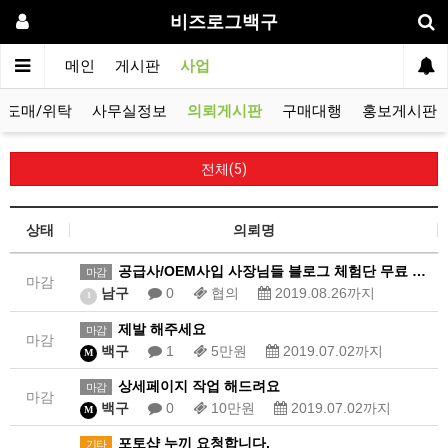
비즈로그백구
메인
게시판
사업
도매/위탁
사무실정보
의뢰게시판
구매대행
홍보게시판
전체(5)
상태
의뢰명
공급사/OEM사입 사장님들 블로그 체험단 무료 진행해드…
마감
마감
남구
0
협의
2019.08.26까지
1
제발 해주세요
마감
마감
백구
1
5만원
2019.07.02까지
M
상세페이지 작업 해드려요
마감
마감
백구
0
10만원
2019.07.02까지
M
포토샵 누끼 요청합니다.
기타