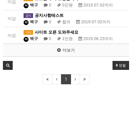
마감
백구
0
5만원
2019.07.02까지
M
공지사항테스트
공지
마감
백구
0
협의
2019.07.02까지
M
사이트 오픈 도와주세요
기타
마감
백구
0
1만원
2019.06.23까지
M
더보기
정렬
1