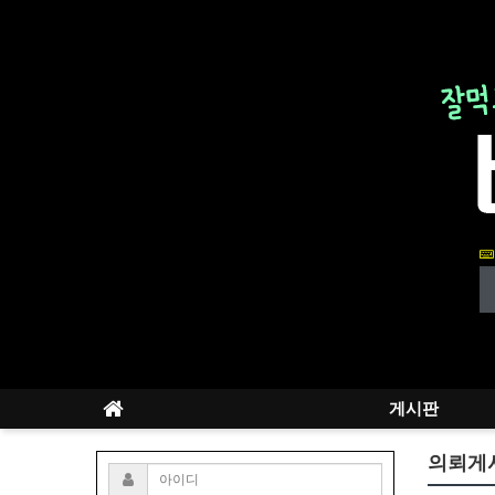
게시판
의뢰게