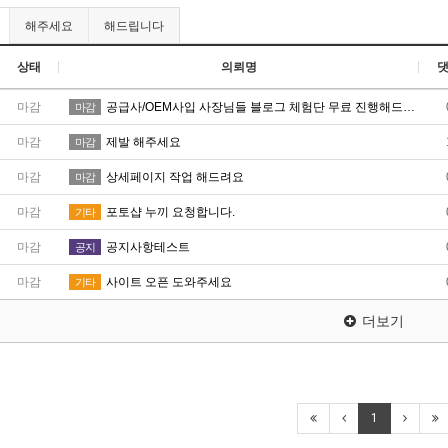
해주세요
해드립니다
상태
의뢰명
마감
공급사/OEM사입 사장님들 블로그 체험단 무료 진행해드립니다 !
마감
마감
제발 해주세요
마감
마감
상세페이지 작업 해드려요
마감
마감
포토샵 누끼 요청합니다.
기타
마감
공지사항테스트
공지
마감
사이트 오픈 도와주세요
기타
더보기
1