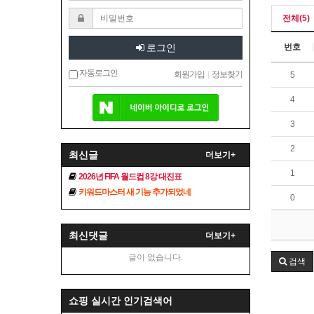
전체(5)
로그인
번호
자동로그인
회원가입
|
정보찾기
5
4
3
2
최신글
더보기+
1
2026년 FIFA 월드컵 8강 대진표
키워드마스터 새 기능 추가되었네
0
최신댓글
더보기+
글이 없습니다.
검색
쇼핑 실시간 인기검색어