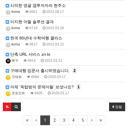
사악한 영끌 갭투자자의 현주소
koma
6081
2022.08.17
5
이지현 아들 솔루션 결과
koma
6719
2022.03.26
5
한국 80년대 수학여행 클라스
koma
6617
2022.03.22
5
단축 URL 서비스 zrr.kr
백구
6914
2022.03.12
M
구매대행 입문서 출시하였습니다.
2
구대초
6666
2020.03.17
23
어제 '옥탑방의 문제아들' 보셨나요?
1
굿포인트
6605
2020.03.17
23
정렬
1
2
3
4
5