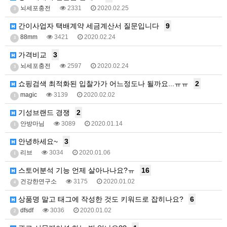
뇌세포충전
2331
2020.02.25
3
간이사업자 택배계약 세금계산서 질문입니다
9
88mm
3421
2020.02.24
3
가격비교
3
뇌세포충전
2597
2020.02.24
3
쇼핑검색 최적화된 입찰가가 어느정도나 될까요...ㅠㅠ
2
magic
3139
2020.02.02
1
기성브랜드 경쟁
2
안방마님
3089
2020.01.14
1
안녕하세요~
3
리브
3034
2020.01.06
1
스토어분석 기능 언제 살아나나요?ㅠ
16
건강한연구소
3175
2020.01.02
4
상품명 말고 태그에 작성한 것도 키워드로 잡히나요?
6
dfsdf
3036
2020.01.02
2