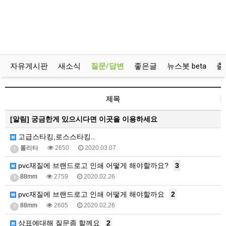
자유게시판
새소식
질문/답변
좋은글
뉴스봇 beta
출
제목
[알림]
궁금한게 있으시다면 이곳을 이용하세요
고급스타킹,로스스타킹..
롤리타
2650
2020.03.07
1
pvc재질에 브랜드로고 인쇄 어떻게 해야할까요?
3
88mm
2759
2020.02.26
3
pvc재질에 브랜드로고 인쇄 어떻게 해야할까요
2
88mm
2605
2020.02.26
3
상표에대해 질문좀 할께요
2