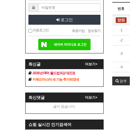
번호
로그인
자동로그인
-1
회원가입
|
정보찾기
-2
-3
최신글
더보기+
-4
2026년 FIFA 월드컵 8강 대진표
키워드마스터 새 기능 추가되었네
검색
최신댓글
더보기+
글이 없습니다.
쇼핑 실시간 인기검색어