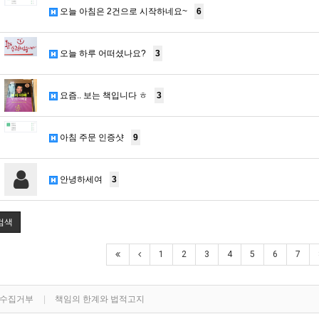
오늘 아침은 2건으로 시작하네요~
6
오늘 하루 어떠셨나요?
3
요즘.. 보는 책입니다 ㅎ
3
아침 주문 인증샷
9
안녕하세여
3
검색
1
2
3
4
5
6
7
단수집거부
책임의 한계와 법적고지