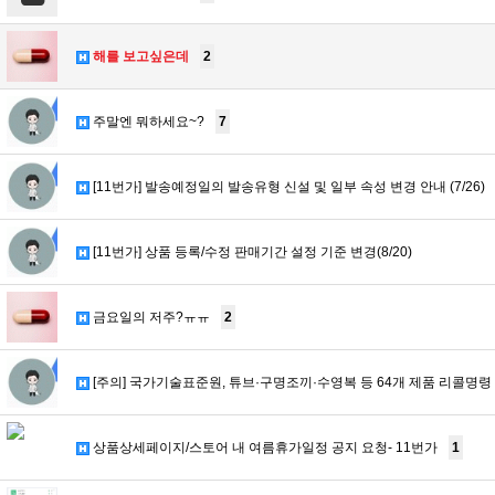
해를 보고싶은데
2
주말엔 뭐하세요~?
7
[11번가] 발송예정일의 발송유형 신설 및 일부 속성 변경 안내 (7/26)
[11번가] 상품 등록/수정 판매기간 설정 기준 변경(8/20)
금요일의 저주?ㅠㅠ
2
[주의] 국가기술표준원, 튜브·구명조끼·수영복 등 64개 제품 리콜명령 안
상품상세페이지/스토어 내 여름휴가일정 공지 요청- 11번가
1