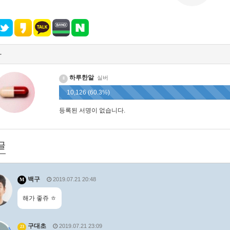
자
하루한알
실버
8
10,126 (60.3%)
등록된 서명이 없습니다.
글
백구
2019.07.21 20:48
M
해가 좋쥬 ㅎ
구대초
2019.07.21 23:09
23