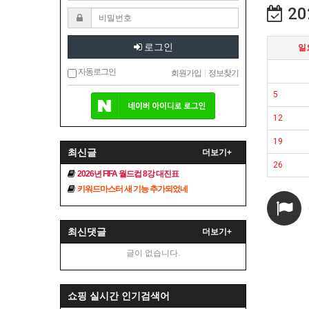
20
로그인
일
자동로그인
회원가입
|
정보찾기
5
12
19
최신글
더보기+
26
2026년 FIFA 월드컵 8강 대진표
키워드마스터 새 기능 추가되었네
최신댓글
더보기+
글이 없습니다.
쇼핑 실시간 인기검색어