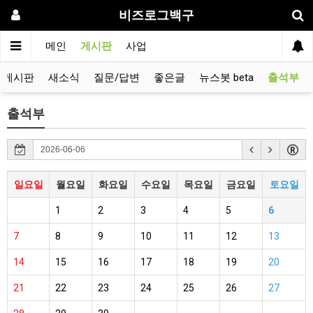
비즈로그백구
메인
게시판
사업
유게시판
새소식
질문/답변
좋은글
뉴스봇 beta
출석부
출석부
일요일
월요일
화요일
수요일
목요일
금요일
토요일
1
2
3
4
5
6
7
8
9
10
11
12
13
14
15
16
17
18
19
20
21
22
23
24
25
26
27